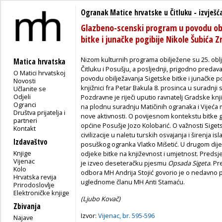
Ogranak Matice hrvatske u Čitluku
-
izvješć
Glazbeno-scenski program u povodu obi
bitke i junačke pogibije Nikole Šubića 
Nizom kulturnih programa obilježene su 25. obl
Matica hrvatska
Čitluku i Posušju, a posljednji, prigodno preda
O Matici hrvatskoj
povodu obilježavanja Sigetske bitke i junačke p
Novosti
knjižnici fra Petar Bakula 8. prosinca u suradnj
Učlanite se
Odjeli
Pozdravne je riječi uputio ravnatelj Gradske knji
Ogranci
na plodnu suradnju Matičinih ogranaka i Vijeća
Društva prijatelja i
nove aktivnosti. O povijesnom kontekstu bitke g
partneri
općine Posušje Jozo Kolobarić. O važnosti Sige
Kontakt
civilizacije u naletu turskih osvajanja i širenja 
Izdavaštvo
posuškog ogranka Vlatko Mišetić. U drugom dijel
Knjige
odjeke bitke na književnost i umjetnost. Preds
Vijenac
je izveo deseteračku pjesmu
Opsada Sigeta
. Pr
Kolo
odbora MH Andrija Stojić govorio je o nedavno 
Hrvatska revija
uglednome članu MH Anti Stamaću.
Prirodoslovlje
Elektroničke knjige
(Ljubo Kovač)
Zbivanja
Izvor:
Vijenac, br. 595-596
Najave