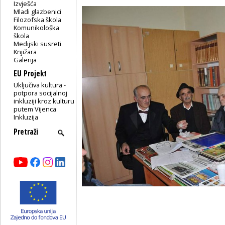
Izvješća
Mladi glazbenici
Filozofska škola
Komunikološka
škola
Medijski susreti
Knjižara
Galerija
EU Projekt
Uključiva kultura -
potpora socijalnoj
inkluziji kroz kulturu
putem Vijenca
Inkluzija