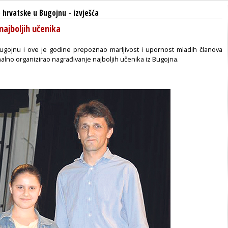
 hrvatske u Bugojnu
-
izvješća
najboljih učenika
gojnu i ove je godine prepoznao marljivost i upornost mladih članova
onalno organizirao nagrađivanje najboljih učenika iz Bugojna.