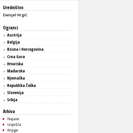
Uredništvo
Danijel Hrgić
Ogranci
Austrija
►
Belgija
►
Bosna i Hercegovina
►
Crna Gora
►
Hrvatska
►
Mađarska
►
Njemačka
►
Republika Češka
►
Slovenija
►
Srbija
►
Arhiva
Najave
Izvješća
Knjige