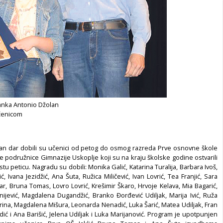
anka Antonio Džolan
čenicom
an dar dobili su učenici od petog do osmog razreda Prve osnovne škole
ke podružnice Gimnazije Uskoplje koji su na kraju školske godine ostvarili
stu peticu. Nagradu su dobili: Monika Galić, Katarina Turalija, Barbara Ivoš,
ć, Ivana Jezidžić, Ana Šuta, Ružica Miličević, Ivan Lovrić, Tea Franjić, Sara
ar, Bruna Tomas, Lovro Lovrić, Krešimir Škaro, Hrvoje Kelava, Mia Bagarić,
ijević, Magdalena Dugandžić, Branko Đorđević Udiljak, Marija Ivić, Ruža
rina, Magdalena Mišura, Leonarda Nenadić, Luka Šarić, Matea Udiljak, Fran
ić i Ana Barišić, Jelena Udiljak i Luka Marijanović. Program je upotpunjen