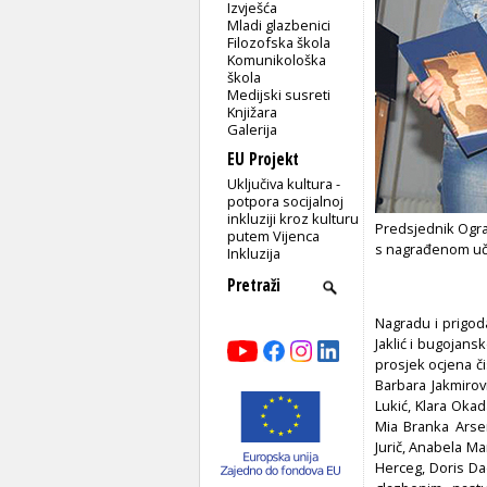
Izvješća
Mladi glazbenici
Filozofska škola
Komunikološka
škola
Medijski susreti
Knjižara
Galerija
EU Projekt
Uključiva kultura -
potpora socijalnoj
inkluziji kroz kulturu
Predsjednik Ogr
putem Vijenca
s nagrađenom u
Inkluzija
Nagradu i prigod
Jaklić i bugojans
prosjek ocjena či
Barbara Jakmirovi
Lukić, Klara Okad
Mia Branka Arsen
Jurič, Anabela Ma
Herceg, Doris Dad