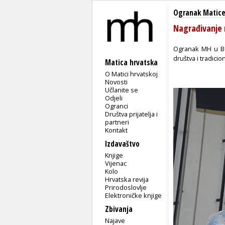
Ogranak Matice
Nagrađivanje 
Ogranak MH u Bu
društva i tradici
Matica hrvatska
O Matici hrvatskoj
Novosti
Učlanite se
Odjeli
Ogranci
Društva prijatelja i
partneri
Kontakt
Izdavaštvo
Knjige
Vijenac
Kolo
Hrvatska revija
Prirodoslovlje
Elektroničke knjige
Zbivanja
Najave