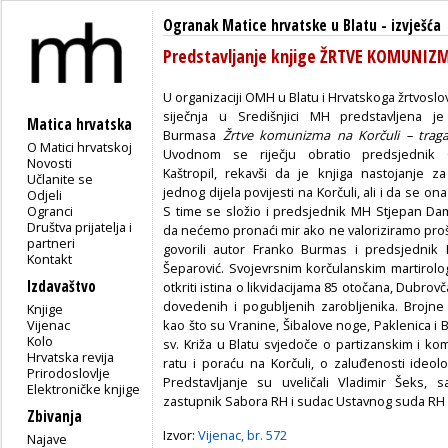
Ogranak Matice hrvatske u Blatu
-
izvješća
Predstavljanje knjige ŽRTVE KOMUNIZ
U organizaciji OMH u Blatu i Hrvatskoga žrtvoslo
siječnja u Središnjici MH predstavljena je
Matica hrvatska
Burmasa
Žrtve komunizma na Korčuli – traga
O Matici hrvatskoj
Uvodnom se riječju obratio predsjednik
Novosti
Kaštropil, rekavši da je knjiga nastojanje za
Učlanite se
jednog dijela povijesti na Korčuli, ali i da se on
Odjeli
Ogranci
S time se složio i predsjednik MH Stjepan Dam
Društva prijatelja i
da nećemo pronaći mir ako ne valoriziramo prošl
partneri
govorili autor Franko Burmas i predsjednik
Kontakt
Šeparović. Svojevrsnim korčulanskim martirolo
Izdavaštvo
otkriti istina o likvidacijama 85 otočana, Dubrov
dovedenih i pogubljenih zarobljenika. Brojne 
Knjige
Vijenac
kao što su Vranine, Šibalove noge, Paklenica i Bu
Kolo
sv. Križa u Blatu svjedoče o partizanskim i k
Hrvatska revija
ratu i poraću na Korčuli, o zaluđenosti ideolo
Prirodoslovlje
Predstavljanje su uveličali Vladimir Šeks, 
Elektroničke knjige
zastupnik Sabora RH i sudac Ustavnog suda RH 
Zbivanja
Izvor:
Vijenac, br. 572
Najave