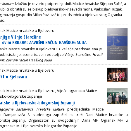
e kulture
. Izložbu je otvorio potpredsjednik Matice hrvatske Stjepan Sučić, a
ublici obratili su se biskup bjelovarsko-križevački mons. Vjekoslav Huzjak,
g muzeja gospodin Milan Pavlović te predsjednica bjelovarskog Ogranka
ić.
ak Matice hrvatske u Bjelovaru
njige Višnje Starešine
S-ovim KRILOM: ZAVRŠNI RAČUN HAAŠKOG SUDA
anka Matice hrvatske u Bjelovaru 13. veljače predstavljena je
publicistkinje, scenaristice i redateljice Višnje Starešine
Hrvati
om: Završni račun Haaškog suda
.
ak Matice hrvatske u Bjelovaru
ST u Bjelovaru
ak Matice hrvatske u Bjelovaru
, Vijeće ogranaka Matice
rsko-bilogorske županije
atske u Bjelovarsko-bilogorskoj županiji
agoljična sastavnica hrvatske kulture
predsjednika Matice
na Damjanovića 8. studenoga započeli su treći Dani Matice hrvatske u
ogorskoj županiji. Organizatori su ovogodišnjih Dana MH Ogranak MH u
e ogranaka MH Bjelovarsko-bilogorske županije.