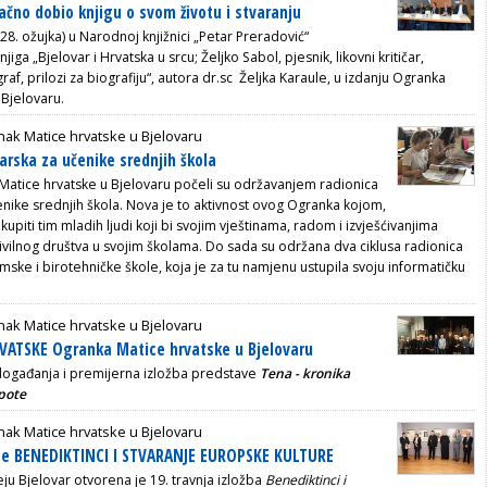
načno dobio knjigu o svom životu i stvaranju
28. ožujka) u Narodnoj knjižnici „Petar Preradović“
jiga „Bjelovar i Hrvatska u srcu; Željko Sabol, pjesnik, likovni kritičar,
graf, prilozi za biografiju“, autora dr.sc Željka Karaule, u izdanju Ogranka
 Bjelovaru.
ak Matice hrvatske u Bjelovaru
arska za učenike srednjih škola
Matice hrvatske u Bjelovaru počeli su održavanjem radionica
enike srednjih škola. Nova je to aktivnost ovog Ogranka kojom,
okupiti tim mladih ljudi koji bi svojim vještinama, radom i izvješćivanjima
ivilnog društva u svojim školama. Do sada su održana dva ciklusa radionica
ske i birotehničke škole, koja je za tu namjenu ustupila svoju informatičku
ak Matice hrvatske u Bjelovaru
VATSKE Ogranka Matice hrvatske u Bjelovaru
 događanja i premijerna izložba predstave
Tena - kronika
pote
ak Matice hrvatske u Bjelovaru
žbe BENEDIKTINCI I STVARANJE EUROPSKE KULTURE
 Bjelovar otvorena je 19. travnja izložba
Benediktinci i