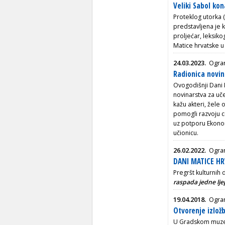
Veliki Sabol ko
Proteklog utorka (
predstavljena je kn
proljećar, leksiko
Matice hrvatske u
24.03.2023.
Ogran
Radionica novin
Ovogodišnji Dani 
novinarstva za uč
kažu akteri, žele 
pomogli razvoju c
uz potporu Ekonom
učionicu.
26.02.2022.
Ogran
DANI MATICE HR
Pregršt kulturnih
raspada jedne lje
19.04.2018.
Ogran
Otvorenje izlo
U Gradskom muzeju