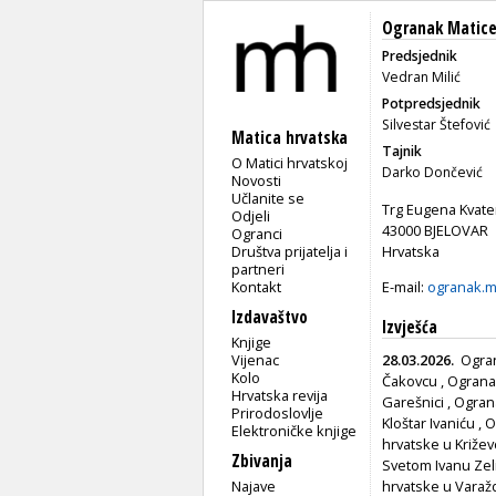
Ogranak Matice 
Predsjednik
Vedran Milić
Potpredsjednik
Silvestar Štefović
Matica hrvatska
Tajnik
O Matici hrvatskoj
Darko Dončević
Novosti
Učlanite se
Trg Eugena Kvate
Odjeli
43000 BJELOVAR
Ogranci
Društva prijatelja i
Hrvatska
partneri
Kontakt
E-mail:
ogranak.m
Izdavaštvo
Izvješća
Knjige
Vijenac
28.03.2026.
Ogran
Kolo
Čakovcu
,
Ograna
Hrvatska revija
Garešnici
,
Ograna
Prirodoslovlje
Kloštar Ivaniću
,
O
Elektroničke knjige
hrvatske u Križe
Zbivanja
Svetom Ivanu Zel
Najave
hrvatske u Varaž