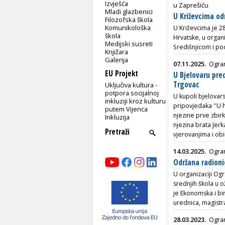
Izvješća
u Zaprešiću
Mladi glazbenici
U Križevcima od
Filozofska škola
Komunikološka
U Križevcima je 2
škola
Hrvatske, u organ
Medijski susreti
Središnjicom i po
Knjižara
Galerija
07.11.2025.
Ogran
EU Projekt
U Bjelovaru pred
Trgovac
Uključiva kultura -
potpora socijalnoj
U kupoli bjelovar
inkluziji kroz kulturu
pripovjedaka ''U 
putem Vijenca
njezine prve zbirk
Inkluzija
njezina brata Jerk
vjerovanjima i ob
14.03.2025.
Ogran
Održana radioni
U organizaciji Og
srednjih škola u 
je Ekonomska i bir
urednica, magistr
28.03.2023.
Ogran