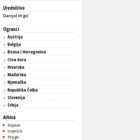
Uredništvo
Danijel Hrgić
Ogranci
Austrija
►
Belgija
►
Bosna i Hercegovina
►
Crna Gora
►
Hrvatska
►
Mađarska
►
Njemačka
►
Republika Češka
►
Slovenija
►
Srbija
►
Arhiva
Najave
Izvješća
Knjige