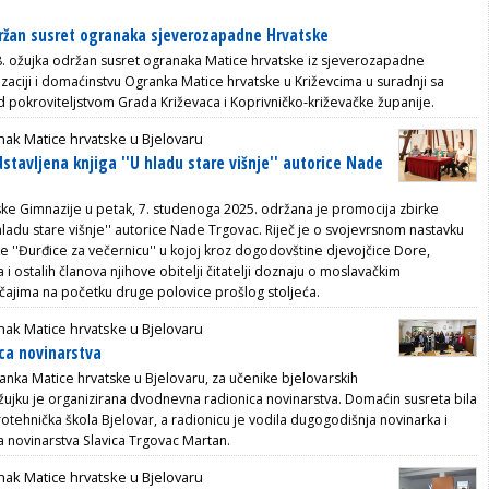
ržan susret ogranaka sjeverozapadne Hrvatske
8. ožujka održan susret ogranaka Matice hrvatske iz sjeverozapadne
izaciji i domaćinstvu Ogranka Matice hrvatske u Križevcima
u suradnji sa
d pokroviteljstvom Grada Križevaca i Koprivničko-križevačke županije.
ak Matice hrvatske u Bjelovaru
stavljena knjiga ''U hladu stare višnje'' autorice Nade
ske Gimnazije u petak, 7. studenoga 2025. održana je promocija zbirke
hladu stare višnje'' autorice Nade Trgovac. Riječ je o svojevrsnom nastavku
e ''Đurđice za večernicu'' u kojoj kroz dogodovštine djevojčice Dore,
a i ostalih članova njihove obitelji čitatelji doznaju o moslavačkim
ičajima na početku druge polovice prošlog stoljeća.
ak Matice hrvatske u Bjelovaru
ca novinarstva
ranka Matice hrvatske u Bjelovaru, za učenike bjelovarskih
ožujku je organizirana dvodnevna radionica novinarstva. Domaćin susreta bila
otehnička škola Bjelovar, a radionicu je vodila dugogodišnja novinarka i
a novinarstva Slavica Trgovac Martan.
ak Matice hrvatske u Bjelovaru