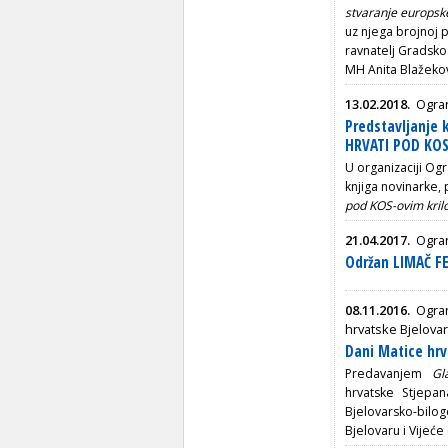
stvaranje europsk
uz njega brojnoj p
ravnatelj Gradsko
MH Anita Blažekov
13.02.2018.
Ogran
Predstavljanje k
HRVATI POD KO
U organizaciji Ogr
knjiga novinarke, 
pod KOS-ovim kril
21.04.2017.
Ogran
Održan LIMAČ FE
08.11.2016.
Ogran
hrvatske Bjelova
Dani Matice hrv
Predavanjem
Gl
hrvatske Stjepa
Bjelovarsko-bil
Bjelovaru i Vijeć