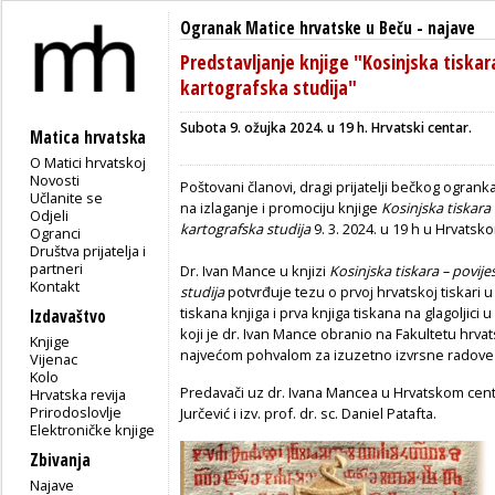
Ogranak Matice hrvatske u Beču
-
najave
Predstavljanje knjige "Kosinjska tiskar
kartografska studija"
Subota 9. ožujka 2024. u 19 h. Hrvatski centar.
Matica hrvatska
O Matici hrvatskoj
Novosti
Poštovani članovi, dragi prijatelji bečkog ogra
Učlanite se
na izlaganje i promociju knjige
Kosinjska tiskara 
Odjeli
kartografska studija
9. 3. 2024. u 19 h u Hrvatsk
Ogranci
Društva prijatelja i
partneri
Dr. Ivan Mance u knjizi
Kosinjska tiskara – povije
Kontakt
studija
potvrđuje tezu o prvoj hrvatskoj tiskari u 
tiskana knjiga i prva knjiga tiskana na glagoljici 
Izdavaštvo
koji je dr. Ivan Mance obranio na Fakultetu hrvat
Knjige
najvećom pohvalom za izuzetno izvrsne radove
Vijenac
Kolo
Predavači uz dr. Ivana Mancea u Hrvatskom centru b
Hrvatska revija
Prirodoslovlje
Jurčević i izv. prof. dr. sc. Daniel Patafta.
Elektroničke knjige
Zbivanja
Najave