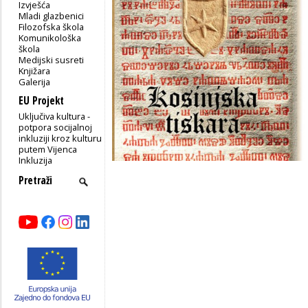
Izvješća
Mladi glazbenici
Filozofska škola
Komunikološka
škola
Medijski susreti
Knjižara
Galerija
EU Projekt
Uključiva kultura -
potpora socijalnoj
inkluziji kroz kulturu
putem Vijenca
Inkluzija