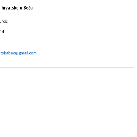
 hrvatske u Beču
určić
14
atskabec@gmail.com