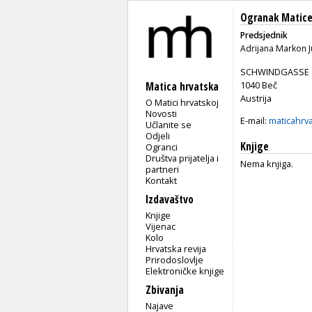
Ogranak Matice
Predsjednik
Adrijana Markon J
SCHWINDGASSE 
1040 Beč
Matica hrvatska
Austrija
O Matici hrvatskoj
Novosti
E-mail:
maticahrv
Učlanite se
Odjeli
Knjige
Ogranci
Društva prijatelja i
Nema knjiga.
partneri
Kontakt
Izdavaštvo
Knjige
Vijenac
Kolo
Hrvatska revija
Prirodoslovlje
Elektroničke knjige
Zbivanja
Najave