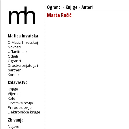
Ogranci
-
Knjige
- Autori
Marta Račić
Matica hrvatska
O Matici hrvatskoj
Novosti
Učlanite se
Odjeli
Ogranci
Društva prijatelja i
partneri
Kontakt
Izdavaštvo
Knjige
Vijenac
Kolo
Hrvatska revija
Prirodoslovlje
Elektroničke knjige
Zbivanja
Najave