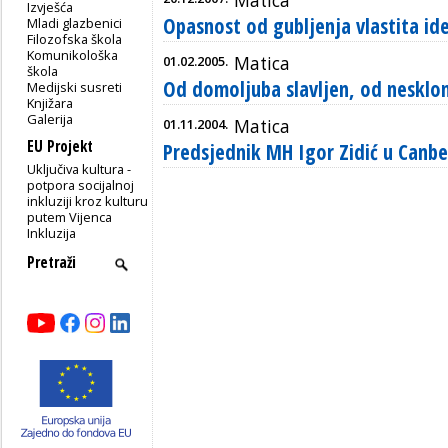
Matica
Izvješća
Opasnost od gubljenja vlastita id
Mladi glazbenici
Filozofska škola
Komunikološka
01.02.2005.
Matica
škola
Od domoljuba slavljen, od nesklo
Medijski susreti
Knjižara
Galerija
01.11.2004.
Matica
EU Projekt
Predsjednik MH Igor Zidić u Canbe
Uključiva kultura -
potpora socijalnoj
inkluziji kroz kulturu
putem Vijenca
Inkluzija