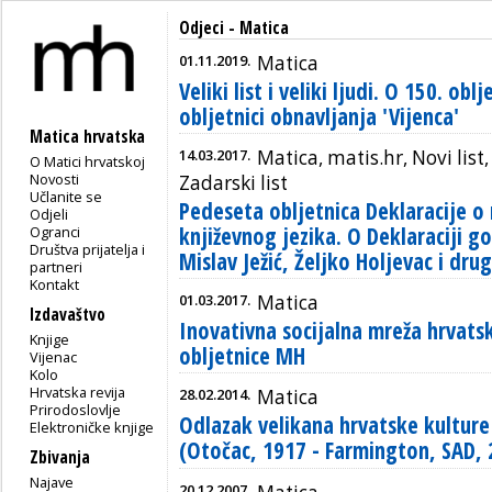
Odjeci - Matica
01.11.2019.
Matica
Veliki list i veliki ljudi. O 150. obl
obljetnici obnavljanja 'Vijenca'
Matica hrvatska
14.03.2017.
Matica, matis.hr, Novi list,
O Matici hrvatskoj
Novosti
Zadarski list
Učlanite se
Pedeseta obljetnica Deklaracije o 
Odjeli
književnog jezika. O Deklaraciji go
Ogranci
Društva prijatelja i
Mislav Ježić, Željko Holjevac i drug
partneri
Kontakt
01.03.2017.
Matica
Izdavaštvo
Inovativna socijalna mreža hrvats
Knjige
obljetnice MH
Vijenac
Kolo
Hrvatska revija
28.02.2014.
Matica
Prirodoslovlje
Odlazak velikana hrvatske kulture 
Elektroničke knjige
(Otočac, 1917 - Farmington, SAD, 
Zbivanja
Najave
20.12.2007.