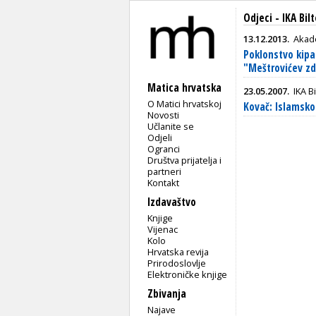
Odjeci - IKA Bil
13.12.2013.
Akade
Poklonstvo kipa
"Meštrovićev z
Matica hrvatska
23.05.2007.
IKA B
O Matici hrvatskoj
Kovač: Islamsko
Novosti
Učlanite se
Odjeli
Ogranci
Društva prijatelja i
partneri
Kontakt
Izdavaštvo
Knjige
Vijenac
Kolo
Hrvatska revija
Prirodoslovlje
Elektroničke knjige
Zbivanja
Najave