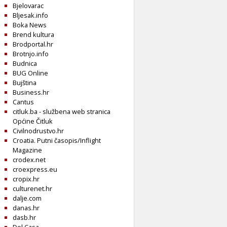
Bjelovarac
Bljesak.info
Boka News
Brend kultura
Brodportal.hr
Brotnjo.info
Budnica
BUG Online
Bujština
Business.hr
Cantus
citluk.ba - službena web stranica
Općine Čitluk
Civilnodrustvo.hr
Croatia. Putni časopis/Inflight
Magazine
crodex.net
croexpress.eu
cropix.hr
culturenet.hr
dalje.com
danas.hr
dasb.hr