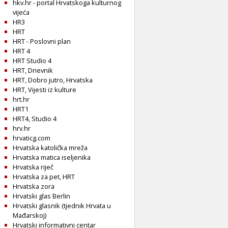
hkv.hr - portal Hrvatskoga kulturnog
vijeća
HR3
HRT
HRT - Poslovni plan
HRT 4
HRT Studio 4
HRT, Dnevnik
HRT, Dobro jutro, Hrvatska
HRT, Vijesti iz kulture
hrt.hr
HRT1
HRT4, Studio 4
hrv.hr
hrvaticg.com
Hrvatska katolička mreža
Hrvatska matica iseljenika
Hrvatska riječ
Hrvatska za pet, HRT
Hrvatska zora
Hrvatski glas Berlin
Hrvatski glasnik (tjednik Hrvata u
Mađarskoj)
Hrvatski informativni centar