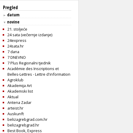
Pregled
datum
►
novine
▼
21. stoljeće
24 sata (večernje izdanje)
24express
24sata.hr
7 dana
7 DNEVNO
7 Plus Regionalni tjednik
Académie des Inscriptions et
Belles-Lettres - Lettre d'information
Agroklub
Akademija Art
Akademski list
Aktual
Antena Zadar
arteist.hr
Auskunft
belizagrebgrad.com.hr
belizagrebgrad.hr
Best Book, Express