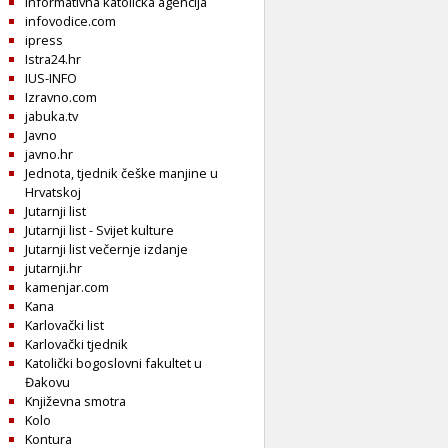
Informativna katolička agencija
infovodice.com
ipress
Istra24.hr
IUS-INFO
Izravno.com
jabuka.tv
Javno
javno.hr
Jednota, tjednik češke manjine u
Hrvatskoj
Jutarnji list
Jutarnji list - Svijet kulture
Jutarnji list večernje izdanje
jutarnji.hr
kamenjar.com
Kana
Karlovački list
Karlovački tjednik
Katolički bogoslovni fakultet u
Đakovu
Književna smotra
Kolo
Kontura