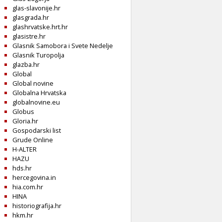
glas-slavonije.hr
glasgrada.hr
glashrvatske.hrt.hr
glasistre.hr
Glasnik Samobora i Svete Nedelje
Glasnik Turopolja
glazba.hr
Global
Global novine
Globalna Hrvatska
globalnovine.eu
Globus
Gloria.hr
Gospodarski list
Grude Online
H-ALTER
HAZU
hds.hr
hercegovina.in
hia.com.hr
HINA
historiografija.hr
hkm.hr