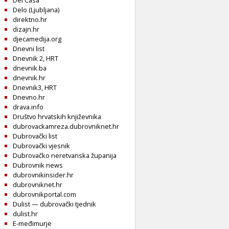
Del Casa
Delo (Ljubljana)
direktno.hr
dizajn.hr
djecamedija.org
Dnevni list
Dnevnik 2, HRT
dnevnik.ba
dnevnik.hr
Dnevnik3, HRT
Dnevno.hr
drava.info
Društvo hrvatskih književnika
dubrovackamreza.dubrovniknet.hr
Dubrovački list
Dubrovački vjesnik
Dubrovačko neretvanska županija
Dubrovnik news
dubrovnikinsider.hr
dubrovniknet.hr
dubrovnikportal.com
Dulist — dubrovački tjednik
dulist.hr
E-međimurje