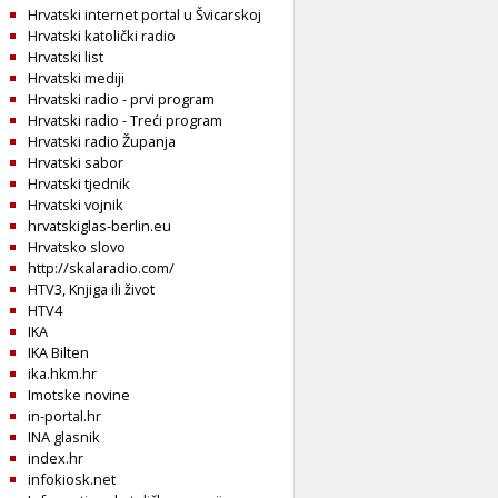
Hrvatski internet portal u Švicarskoj
Hrvatski katolički radio
Hrvatski list
Hrvatski mediji
Hrvatski radio - prvi program
Hrvatski radio - Treći program
Hrvatski radio Županja
Hrvatski sabor
Hrvatski tjednik
Hrvatski vojnik
hrvatskiglas-berlin.eu
Hrvatsko slovo
http://skalaradio.com/
HTV3, Knjiga ili život
HTV4
IKA
IKA Bilten
ika.hkm.hr
Imotske novine
in-portal.hr
INA glasnik
index.hr
infokiosk.net