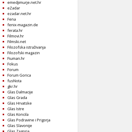
emedjimurje.net.hr
eZadar
ezadar.net.hr
Fena
fenix-magazin.de
ferata.hr
Filmovi.hr
Filmski.net
Filozofska istraživanja
Filozofski magazin
Fiuman.hr
Fokus
Forum
Forum Gorica
fusNota
gkr.hr
Glas Dalmacije
Glas Grada
Glas Hrvatske
Glas Istre
Glas Koncila
Glas Podravine i Prigorja
Glas Slavonije
Glas Zagorja