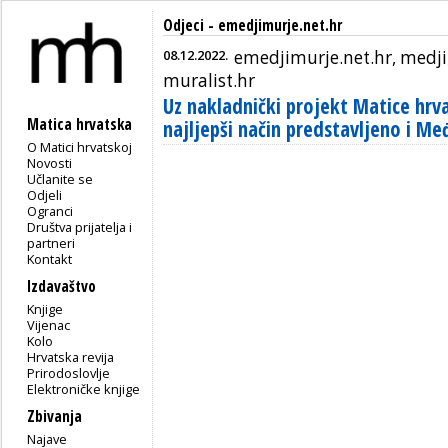
Odjeci - emedjimurje.net.hr
08.12.2022.
emedjimurje.net.hr, medji
muralist.hr
Uz nakladnički projekt Matice hr
Matica hrvatska
najljepši način predstavljeno i Me
O Matici hrvatskoj
Novosti
Učlanite se
Odjeli
Ogranci
Društva prijatelja i
partneri
Kontakt
Izdavaštvo
Knjige
Vijenac
Kolo
Hrvatska revija
Prirodoslovlje
Elektroničke knjige
Zbivanja
Najave