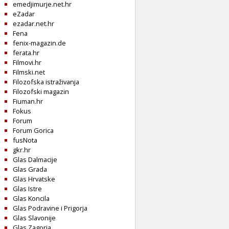
emedjimurje.net.hr
eZadar
ezadar.net.hr
Fena
fenix-magazin.de
ferata.hr
Filmovi.hr
Filmski.net
Filozofska istraživanja
Filozofski magazin
Fiuman.hr
Fokus
Forum
Forum Gorica
fusNota
gkr.hr
Glas Dalmacije
Glas Grada
Glas Hrvatske
Glas Istre
Glas Koncila
Glas Podravine i Prigorja
Glas Slavonije
Glas Zagorja