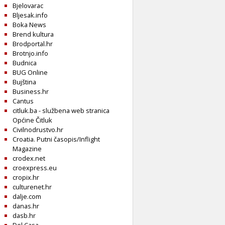
Bjelovarac
Bljesak.info
Boka News
Brend kultura
Brodportal.hr
Brotnjo.info
Budnica
BUG Online
Bujština
Business.hr
Cantus
citluk.ba - službena web stranica
Općine Čitluk
Civilnodrustvo.hr
Croatia. Putni časopis/Inflight
Magazine
crodex.net
croexpress.eu
cropix.hr
culturenet.hr
dalje.com
danas.hr
dasb.hr