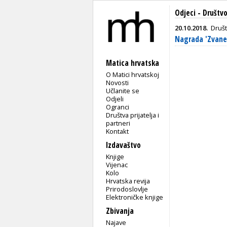
Odjeci - Društvo
20.10.2018.
Društ
Nagrada 'Zvane 
Matica hrvatska
O Matici hrvatskoj
Novosti
Učlanite se
Odjeli
Ogranci
Društva prijatelja i
partneri
Kontakt
Izdavaštvo
Knjige
Vijenac
Kolo
Hrvatska revija
Prirodoslovlje
Elektroničke knjige
Zbivanja
Najave