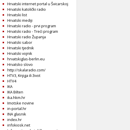
Hrvatski internet portal u Švicarskoj
Hrvatski katolički radio
Hrvatski list
Hrvatski mediji
Hrvatski radio - prvi program
Hrvatski radio - Treći program
Hrvatski radio Županja
Hrvatski sabor
Hrvatski tjednik
Hrvatski vojnik
hrvatskiglas-berlin.eu
Hrvatsko slovo
http://skalaradio.com/
HTV3, Knjiga ili život
HTV4
IKA
IKA Bilten
ika.hkm.hr
Imotske novine
in-portal.hr
INA glasnik
index.hr
infokiosk.net