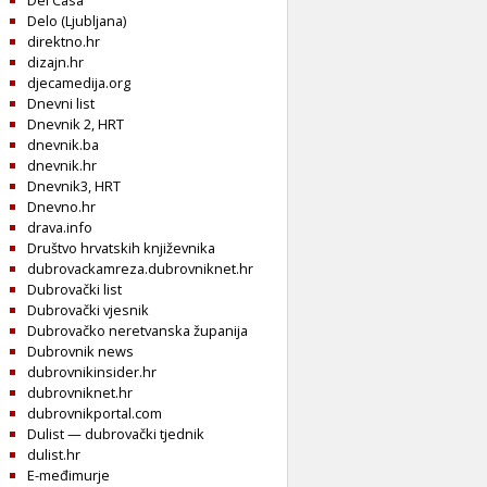
Del Casa
Delo (Ljubljana)
direktno.hr
dizajn.hr
djecamedija.org
Dnevni list
Dnevnik 2, HRT
dnevnik.ba
dnevnik.hr
Dnevnik3, HRT
Dnevno.hr
drava.info
Društvo hrvatskih književnika
dubrovackamreza.dubrovniknet.hr
Dubrovački list
Dubrovački vjesnik
Dubrovačko neretvanska županija
Dubrovnik news
dubrovnikinsider.hr
dubrovniknet.hr
dubrovnikportal.com
Dulist — dubrovački tjednik
dulist.hr
E-međimurje