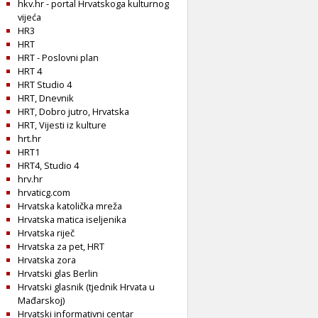
hkv.hr - portal Hrvatskoga kulturnog
vijeća
HR3
HRT
HRT - Poslovni plan
HRT 4
HRT Studio 4
HRT, Dnevnik
HRT, Dobro jutro, Hrvatska
HRT, Vijesti iz kulture
hrt.hr
HRT1
HRT4, Studio 4
hrv.hr
hrvaticg.com
Hrvatska katolička mreža
Hrvatska matica iseljenika
Hrvatska riječ
Hrvatska za pet, HRT
Hrvatska zora
Hrvatski glas Berlin
Hrvatski glasnik (tjednik Hrvata u
Mađarskoj)
Hrvatski informativni centar