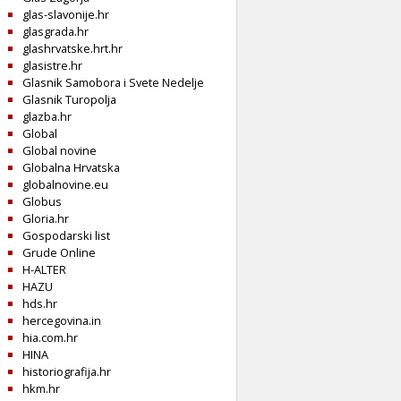
glas-slavonije.hr
glasgrada.hr
glashrvatske.hrt.hr
glasistre.hr
Glasnik Samobora i Svete Nedelje
Glasnik Turopolja
glazba.hr
Global
Global novine
Globalna Hrvatska
globalnovine.eu
Globus
Gloria.hr
Gospodarski list
Grude Online
H-ALTER
HAZU
hds.hr
hercegovina.in
hia.com.hr
HINA
historiografija.hr
hkm.hr