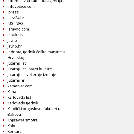
Informativna katolička agencija
infovodice.com
ipress
Istra24.hr
IUS-INFO
Izravno.com
jabuka.tv
Javno
javno.hr
Jednota, tjednik češke manjine u
Hrvatskoj
Jutarnji list
Jutarnji list - Svijet kulture
Jutarnji list večernje izdanje
jutarnji.hr
kamenjar.com
Kana
Karlovački list
Karlovački tjednik
Katolički bogoslovni fakultet u
Đakovu
Književna smotra
Kolo
Kontura