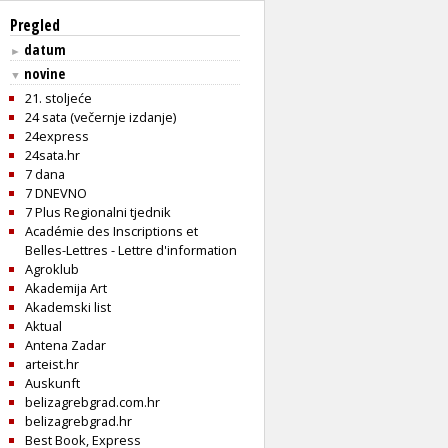
Pregled
datum
►
novine
▼
21. stoljeće
24 sata (večernje izdanje)
24express
24sata.hr
7 dana
7 DNEVNO
7 Plus Regionalni tjednik
Académie des Inscriptions et
Belles-Lettres - Lettre d'information
Agroklub
Akademija Art
Akademski list
Aktual
Antena Zadar
arteist.hr
Auskunft
belizagrebgrad.com.hr
belizagrebgrad.hr
Best Book, Express