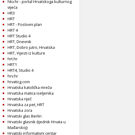
hkv.hr - portal Hrvatskoga kulturnog
vijeća
HR3
HRT
HRT - Poslovni plan
HRT 4
HRT Studio 4
HRT, Dnevnik
HRT, Dobro jutro, Hrvatska
HRT, Vijesti iz kulture
hrt.hr
HRT1
HRT4, Studio 4
hrv.hr
hrvaticg.com
Hrvatska katolička mreža
Hrvatska matica iseljenika
Hrvatska riječ
Hrvatska za pet, HRT
Hrvatska zora
Hrvatski glas Berlin
Hrvatski glasnik (tjednik Hrvata u
Mađarskoj)
Hrvatski informativni centar