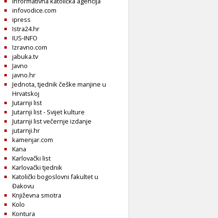
Informativna katolička agencija
infovodice.com
ipress
Istra24.hr
IUS-INFO
Izravno.com
jabuka.tv
Javno
javno.hr
Jednota, tjednik češke manjine u
Hrvatskoj
Jutarnji list
Jutarnji list - Svijet kulture
Jutarnji list večernje izdanje
jutarnji.hr
kamenjar.com
Kana
Karlovački list
Karlovački tjednik
Katolički bogoslovni fakultet u
Đakovu
Književna smotra
Kolo
Kontura