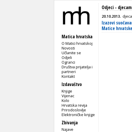
Odjeci - djecam
20.10.2013.
djeca
Izazovi suočava
Matice hrvatske
Matica hrvatska
O Matici hrvatskoj
Novosti
Učlanite se
Odjeli
Ogranci
Društva prijatelja i
partneri
Kontakt
Izdavaštvo
Knjige
Vijenac
Kolo
Hrvatska revija
Prirodoslovlje
Elektroničke knjige
Zbivanja
Najave