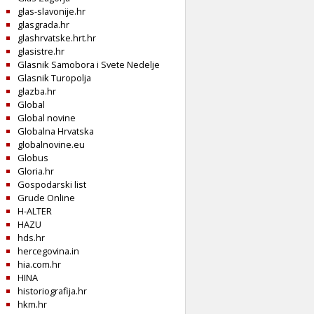
glas-slavonije.hr
glasgrada.hr
glashrvatske.hrt.hr
glasistre.hr
Glasnik Samobora i Svete Nedelje
Glasnik Turopolja
glazba.hr
Global
Global novine
Globalna Hrvatska
globalnovine.eu
Globus
Gloria.hr
Gospodarski list
Grude Online
H-ALTER
HAZU
hds.hr
hercegovina.in
hia.com.hr
HINA
historiografija.hr
hkm.hr