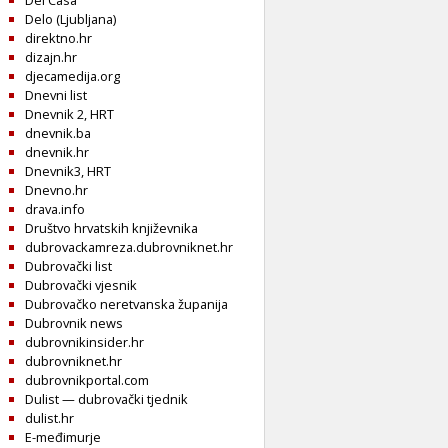
Del Casa
Delo (Ljubljana)
direktno.hr
dizajn.hr
djecamedija.org
Dnevni list
Dnevnik 2, HRT
dnevnik.ba
dnevnik.hr
Dnevnik3, HRT
Dnevno.hr
drava.info
Društvo hrvatskih književnika
dubrovackamreza.dubrovniknet.hr
Dubrovački list
Dubrovački vjesnik
Dubrovačko neretvanska županija
Dubrovnik news
dubrovnikinsider.hr
dubrovniknet.hr
dubrovnikportal.com
Dulist — dubrovački tjednik
dulist.hr
E-međimurje