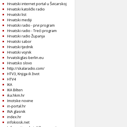
Hrvatski internet portal u Švicarskoj
Hrvatski katolički radio
Hrvatski list
Hrvatski mediji
Hrvatski radio - prvi program
Hrvatski radio - Treći program
Hrvatski radio Županja
Hrvatski sabor
Hrvatski tjednik
Hrvatski vojnik
hrvatskiglas-berlin.eu
Hrvatsko slovo
http://skalaradio.com/
HTV3, Knjiga ili život
HTV4
IKA
IKA Bilten
ika.hkm.hr
Imotske novine
in-portal.hr
INA glasnik
index.hr
infokiosk.net