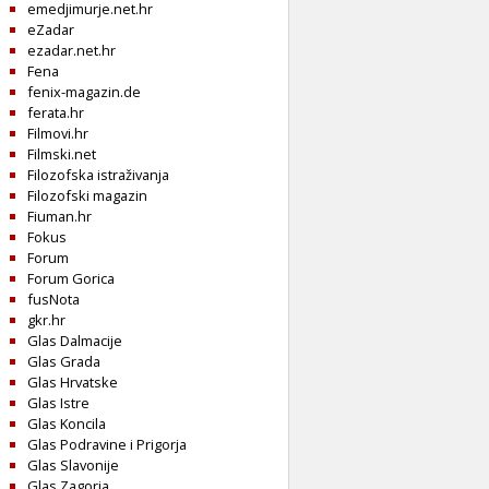
emedjimurje.net.hr
eZadar
ezadar.net.hr
Fena
fenix-magazin.de
ferata.hr
Filmovi.hr
Filmski.net
Filozofska istraživanja
Filozofski magazin
Fiuman.hr
Fokus
Forum
Forum Gorica
fusNota
gkr.hr
Glas Dalmacije
Glas Grada
Glas Hrvatske
Glas Istre
Glas Koncila
Glas Podravine i Prigorja
Glas Slavonije
Glas Zagorja