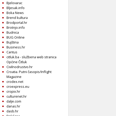
Bjelovarac
Bljesak.info
Boka News
Brend kultura
Brodportal.hr
Brotnjo.info
Budnica
BUG Online
Bujština
Business.hr
Cantus
citluk.ba - službena web stranica
Općine Čitluk
Civilnodrustvo.hr
Croatia. Putni časopis/Inflight
Magazine
crodex.net
croexpress.eu
cropix.hr
culturenet.hr
dalje.com
danas.hr
dasb.hr