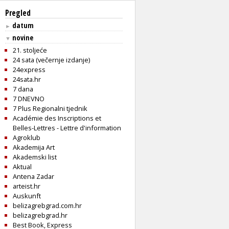
Pregled
datum
►
novine
▼
21. stoljeće
24 sata (večernje izdanje)
24express
24sata.hr
7 dana
7 DNEVNO
7 Plus Regionalni tjednik
Académie des Inscriptions et
Belles-Lettres - Lettre d'information
Agroklub
Akademija Art
Akademski list
Aktual
Antena Zadar
arteist.hr
Auskunft
belizagrebgrad.com.hr
belizagrebgrad.hr
Best Book, Express