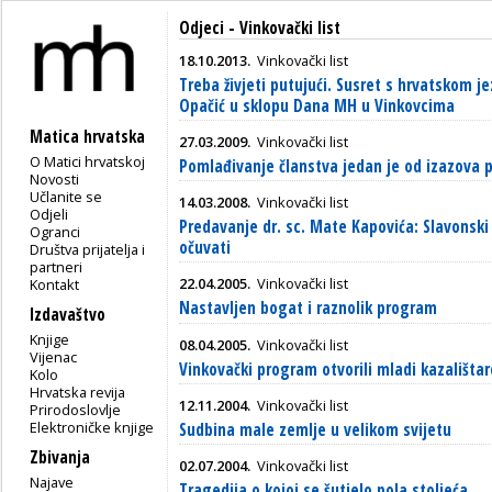
Odjeci - Vinkovački list
18.10.2013.
Vinkovački list
Treba živjeti putujući. Susret s hrvatskom j
Opačić u sklopu Dana MH u Vinkovcima
Matica hrvatska
27.03.2009.
Vinkovački list
O Matici hrvatskoj
Pomlađivanje članstva jedan je od izazova
Novosti
Učlanite se
14.03.2008.
Vinkovački list
Odjeli
Predavanje dr. sc. Mate Kapovića: Slavonski 
Ogranci
očuvati
Društva prijatelja i
partneri
22.04.2005.
Vinkovački list
Kontakt
Nastavljen bogat i raznolik program
Izdavaštvo
Knjige
08.04.2005.
Vinkovački list
Vijenac
Vinkovački program otvorili mladi kazalištar
Kolo
Hrvatska revija
12.11.2004.
Vinkovački list
Prirodoslovlje
Elektroničke knjige
Sudbina male zemlje u velikom svijetu
Zbivanja
02.07.2004.
Vinkovački list
Najave
Tragedija o kojoj se šutjelo pola stoljeća