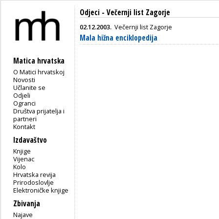
Odjeci - Večernji list Zagorje
02.12.2003.
Večernji list Zagorje
Mala hižna enciklopedija
Matica hrvatska
O Matici hrvatskoj
Novosti
Učlanite se
Odjeli
Ogranci
Društva prijatelja i
partneri
Kontakt
Izdavaštvo
Knjige
Vijenac
Kolo
Hrvatska revija
Prirodoslovlje
Elektroničke knjige
Zbivanja
Najave