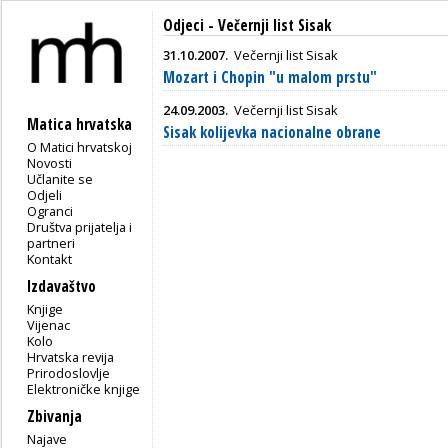
Odjeci - Večernji list Sisak
31.10.2007.
Večernji list Sisak
Mozart i Chopin "u malom prstu"
24.09.2003.
Večernji list Sisak
Matica hrvatska
Sisak kolijevka nacionalne obrane
O Matici hrvatskoj
Novosti
Učlanite se
Odjeli
Ogranci
Društva prijatelja i
partneri
Kontakt
Izdavaštvo
Knjige
Vijenac
Kolo
Hrvatska revija
Prirodoslovlje
Elektroničke knjige
Zbivanja
Najave