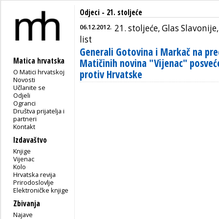
Odjeci - 21. stoljeće
06.12.2012.
21. stoljeće, Glas Slavonije, 
list
Generali Gotovina i Markač na pre
Matica hrvatska
Matičinih novina "Vijenac" posveć
O Matici hrvatskoj
protiv Hrvatske
Novosti
Učlanite se
Odjeli
Ogranci
Društva prijatelja i
partneri
Kontakt
Izdavaštvo
Knjige
Vijenac
Kolo
Hrvatska revija
Prirodoslovlje
Elektroničke knjige
Zbivanja
Najave