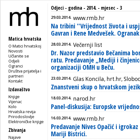
Odjeci - godina - 2014. - mjesec - 3
29.03.2014.
www.rmb.hr
Na tribini ''Vrijednost života i usp
Gavran i Rene Medvešek. Ogranak M
Matica hrvatska
28.03.2014.
Večernji list
O Matici hrvatskoj
Novosti
Dr. Nazor predstavio Bečanima bo
Učlanite se
ratu. Predavanje „Mediji i činjen
Odjeli
organizaciji OMH u Beču.
Ogranci
Društva prijatelja i
partneri
23.03.2014.
Glas Koncila, hrt.hr, Slobo
Kontakt
Znanstveni skup o hrvatskom jezik
Izdavaštvo
Knjige
18.03.2014.
narod.hr
Vijenac
Panel-diskusija: Europske vrijednos
Kolo
Hrvatska revija
Prirodoslovlje
16.03.2014.
www.rmb.hr
Elektroničke knjige
Predavanje Nives Opačić i igrokaz
Zbivanja
Mariji Bistrici.
Najave