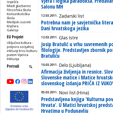
Vjera i logika paradoksa. Predava
Izvješća
Salonu MH
Mladi glazbenici
Filozofska škola
Komunikološka
12.03.2011.
Zadarski list
škola
Potrebna nam je savjetnička litera
Medijski susreti
Knjižara
Dani hrvatskoga jezika
Galerija
EU Projekt
12.03.2011.
Glas Istre
Uključiva kultura -
Josip Bratulić u vrhu suvremenih p
potpora socijalnoj
filologije. Predstavljen zbornik 
inkluziji kroz kulturu
Bratuliću
putem Vijenca
Inkluzija
10.03.2011.
Delo (Ljubljana)
Afirmacija življenja in resnice. Sl
Slovenske matice i Matice hrvatsk
slovenskog izdanja PRIČA IZ VUKO
05.03.2011.
Novi list (Hina)
Predstavljena knjiga 'Kulturna pov
Hrvata'. U Matici hrvatskoj predst
Hrvatima u Podunavlju