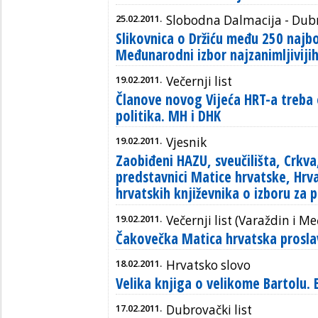
25.02.2011.
Slobodna Dalmacija - Dub
Slikovnica o Držiću među 250 najbol
Međunarodni izbor najzanimljiviji
19.02.2011.
Večernji list
Članove novog Vijeća HRT-a treba o
politika. MH i DHK
19.02.2011.
Vjesnik
Zaobiđeni HAZU, sveučilišta, Crkva
predstavnici Matice hrvatske, Hrva
hrvatskih književnika o izboru za
19.02.2011.
Večernji list (Varaždin i M
Čakovečka Matica hrvatska proslav
18.02.2011.
Hrvatsko slovo
Velika knjiga o velikome Bartolu. 
17.02.2011.
Dubrovački list