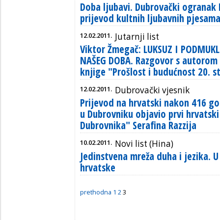
Doba ljubavi. Dubrovački ogranak 
prijevod kultnih ljubavnih pjesam
12.02.2011.
Jutarnji list
Viktor Žmegač: LUKSUZ I PODMUKLI
NAŠEG DOBA. Razgovor s autorom 
knjige "Prošlost i budućnost 20. s
12.02.2011.
Dubrovački vjesnik
Prijevod na hrvatski nakon 416 g
u Dubrovniku objavio prvi hrvatski
Dubrovnika" Serafina Razzija
10.02.2011.
Novi list (Hina)
Jedinstvena mreža duha i jezika. 
hrvatske
prethodna
1
2
3