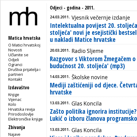
Odjeci - godina - 2011.
24.03.2011.
Vjesnik večernje izdanje
Intelektualna povijest 20. stoljeća
stoljeća' novi je esejistički bests
Matica hrvatska
u nakladi Matice hrvatske
O Matici hrvatskoj
Novosti
20.03.2011.
Radio Sljeme
Učlanite se
Razgovor s Viktorom Žmegačem o nj
Odjeli
budućnost 20. stoljeća' (mp3)
Ogranci
Društva prijatelja i
partneri
14.03.2011.
Školske novine
Kontakt
Mediji zaštićeniji od djece. Četv
Izdavaštvo
hrvatske
Knjige
Vijenac
13.03.2011.
Glas Koncila
Kolo
Hrvatska revija
Zašto politika ignorira institucije
Prirodoslovlje
Lukić o izboru članova programsko
Elektroničke knjige
Zbivanja
13.03.2011.
Glas Koncila
Najave