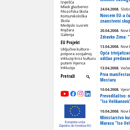
Izvješća
Mladi glazbenici
24.04.2008.
Slob
Filozofska škola
Novcem EU-a čuv
Komunikološka
škola
znanstveni skup
Medijski susreti
Knjižara
20.04.2008.
Novi l
Galerija
Zdravko Zima: "
EU Projekt
13.04.2008.
Novi l
Uključiva kultura -
Opća trivijaliza
potpora socijalnoj
održao predava
inkluziji kroz kulturu
putem Vijenca
Inkluzija
13.04.2008.
Večer
Prva manifesta
Mostaru
10.04.2008.
Vjesn
Prevodilaštvo: 
"Iso Velikanovi
10.04.2008.
Novi l
Ministarstvo kul
Marasu "Iso Vel