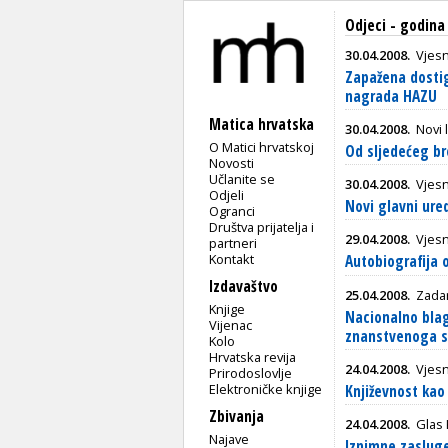
Odjeci - godina 
30.04.2008.
Vjesn
Zapažena dostig
nagrada HAZU
Matica hrvatska
30.04.2008.
Novi l
O Matici hrvatskoj
Od sljedećeg br
Novosti
Učlanite se
30.04.2008.
Vjesn
Odjeli
Novi glavni ure
Ogranci
Društva prijatelja i
29.04.2008.
Vjesn
partneri
Kontakt
Autobiografija 
Izdavaštvo
25.04.2008.
Zadar
Knjige
Nacionalno blag
Vijenac
znanstvenoga sk
Kolo
Hrvatska revija
24.04.2008.
Vjesn
Prirodoslovlje
Elektroničke knjige
Književnost kao
Zbivanja
24.04.2008.
Glas 
Najave
Iznimne zasluge