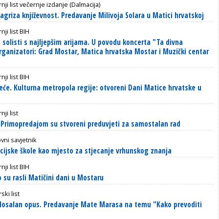
nji list večernje izdanje (Dalmacija)
agriza književnost. Predavanje Milivoja Solara u Matici hrvatskoj
nji list BIH
 solisti s najljepšim arijama. U povodu koncerta "Ta divna
ganizatori: Grad Mostar, Matica hrvatska Mostar i Muzički centar
nji list BIH
eće. Kulturna metropola regije: otvoreni Dani Matice hrvatske u
nji list
Primopredajom su stvoreni preduvjeti za samostalan rad
vni savjetnik
cijske škole kao mjesto za stjecanje vrhunskog znanja
nji list BIH
 su rasli Matičini dani u Mostaru
ski list
olosalan opus. Predavanje Mate Marasa na temu "Kako prevoditi