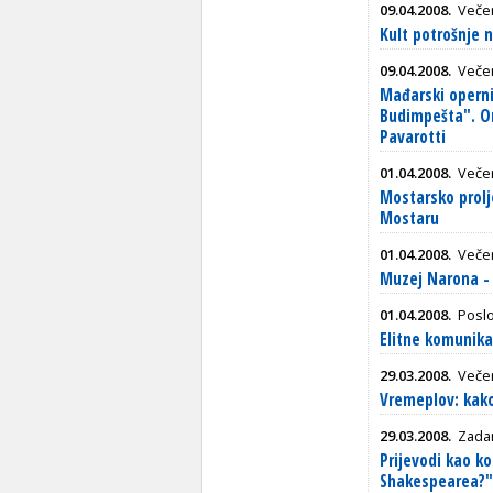
09.04.2008.
Večer
Kult potrošnje n
09.04.2008.
Večer
Mađarski operni
Budimpešta". Or
Pavarotti
01.04.2008.
Večer
Mostarsko prolj
Mostaru
01.04.2008.
Večer
Muzej Narona - 
01.04.2008.
Poslo
Elitne komunika
29.03.2008.
Večer
Vremeplov: kako
29.03.2008.
Zadar
Prijevodi kao k
Shakespearea?"