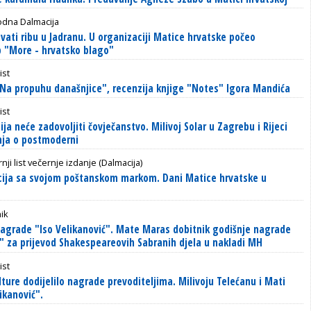
odna Dalmacija
ati ribu u Jadranu. U organizaciji Matice hrvatske počeo
 "More - hrvatsko blago"
ist
Na propuhu današnjice", recenzija knjige "Notes" Igora Mandića
ist
cija neće zadovoljiti čovječanstvo. Milivoj Solar u Zagrebu i Rijeci
nja o postmoderni
nji list večernje izdanje (Dalmacija)
cija sa svojom poštanskom markom. Dani Matice hrvatske u
ik
nagrade "Iso Velikanović". Mate Maras dobitnik godišnje nagrade
ć" za prijevod Shakespeareovih Sabranih djela u nakladi MH
ist
ture dodijelilo nagrade prevoditeljima. Milivoju Telećanu i Mati
ikanović".