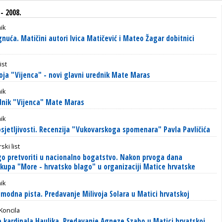
- 2008.
ik
nuća. Matičini autori Ivica Matičević i Mateo Žagar dobitnici
ist
oja "Vijenca" - novi glavni urednik Mate Maras
ik
dnik "Vijenca" Mate Maras
ik
osjetljivosti. Recenzija "Vukovarskoga spomenara" Pavla Pavličića
ski list
o pretvoriti u nacionalno bogatstvo. Nakon prvoga dana
upa "More - hrvatsko blago" u organizaciji Matice hrvatske
ik
 modna pista. Predavanje Milivoja Solara u Matici hrvatskoj
Koncila
 kardinala Haulika. Predavanje Agneze Szabo u Matici hrvatskoj