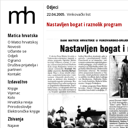
Odjeci
22.04.2005.
Vinkovački list
Nastavljen bogat i raznolik program
Matica hrvatska
O Matici hrvatskoj
Novosti
Učlanite se
Odjeli
Ogranci
Društva prijatelja i
partneri
Kontakt
Izdavaštvo
Knjige
Vijenac
Kolo
Hrvatska revija
Prirodoslovlje
Elektroničke knjige
Zbivanja
Najave