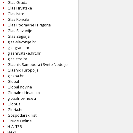
Glas Grada
Glas Hrvatske
Glas Istre
Glas Koncila
Glas Podravine i Prigorja
Glas Slavonije
Glas Zagorja
glas-slavonije.hr
glasgrada.hr
glashrvatske.hrt.hr
glasistre.hr
Glasnik Samobora i Svete Nedelje
Glasnik Turopolja
glazba.hr
Global
Global novine
Globalna Hrvatska
globalnovine.eu
Globus
Gloria.hr
Gospodarski list
Grude Online
H-ALTER
HAZU