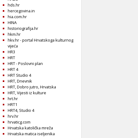
hds.hr
hercegovina.in
hia.com.hr
HINA
historiografija.hr
hkm.hr
hkv.hr - portal Hrvatskoga kulturnog
vijeća
HR3
HRT
HRT - Poslovni plan
HRT 4
HRT Studio 4
HRT, Dnevnik
HRT, Dobro jutro, Hrvatska
HRT, Vijesti iz kulture
hrt.hr
HRT1
HRT4, Studio 4
hrv.hr
hrvaticg.com
Hrvatska katolička mreža
Hrvatska matica iseljenika