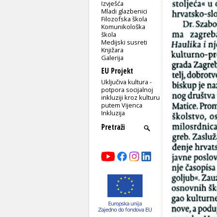
Izvješća
Mladi glazbenici
Filozofska škola
Komunikološka
škola
Medijski susreti
Knjižara
Galerija
EU Projekt
Uključiva kultura -
potpora socijalnoj
inkluziji kroz kulturu
putem Vijenca
Inkluzija