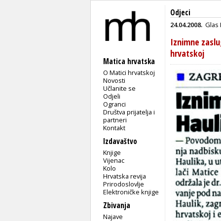
Odjeci
24.04.2008.
Glas 
Iznimne zaslu
hrvatskoj
Matica hrvatska
O Matici hrvatskoj
Novosti
Učlanite se
Odjeli
Ogranci
Društva prijatelja i
partneri
Kontakt
Izdavaštvo
Knjige
Vijenac
Kolo
Hrvatska revija
Prirodoslovlje
Elektroničke knjige
Zbivanja
Najave