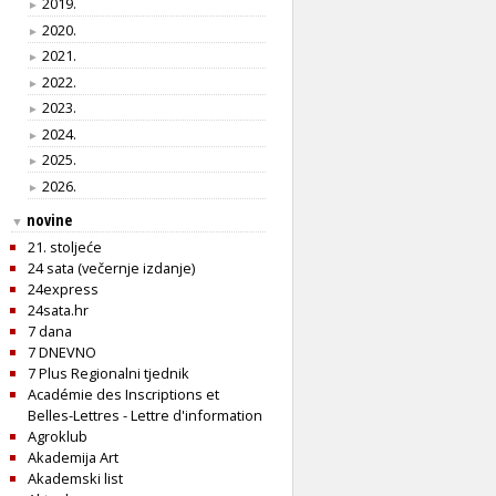
2019.
►
2020.
►
2021.
►
2022.
►
2023.
►
2024.
►
2025.
►
2026.
►
novine
▼
21. stoljeće
24 sata (večernje izdanje)
24express
24sata.hr
7 dana
7 DNEVNO
7 Plus Regionalni tjednik
Académie des Inscriptions et
Belles-Lettres - Lettre d'information
Agroklub
Akademija Art
Akademski list