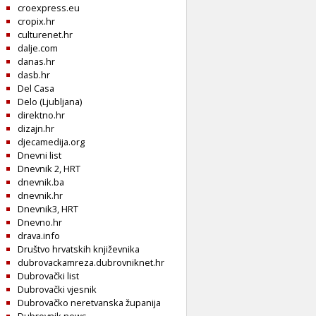
croexpress.eu
cropix.hr
culturenet.hr
dalje.com
danas.hr
dasb.hr
Del Casa
Delo (Ljubljana)
direktno.hr
dizajn.hr
djecamedija.org
Dnevni list
Dnevnik 2, HRT
dnevnik.ba
dnevnik.hr
Dnevnik3, HRT
Dnevno.hr
drava.info
Društvo hrvatskih književnika
dubrovackamreza.dubrovniknet.hr
Dubrovački list
Dubrovački vjesnik
Dubrovačko neretvanska županija