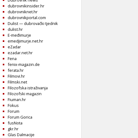
Dubrovnik news
dubrovnikinsider.hr
dubrovniknet.hr
dubrovnikportal.com
Dulist — dubrovački tjednik
dulist.hr
E-međimurje
emedjimurje.net.hr
eZadar
ezadar.net.hr
Fena
fenix-magazin.de
ferata.hr
Filmovi.hr
Filmski.net
Filozofska istraživanja
Filozofski magazin
Fiuman.hr
Fokus
Forum
Forum Gorica
fusNota
gkr.hr
Glas Dalmacije