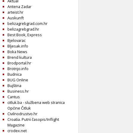
Aktual
Antena Zadar
arteist.hr
Auskunft
belizagrebgrad.com.hr
belizagrebgrad.hr
Best Book, Express
Bjelovarac
Bljesak.info
Boka News
Brend kultura
Brodportal.hr
Brotnjo.info
Budnica
BUG Online
Bujština
Business.hr
Cantus
citluk.ba - službena web stranica
Općine Čitluk
Civilnodrustvo.hr
Croatia. Putni časopis/Inflight
Magazine
crodex.net