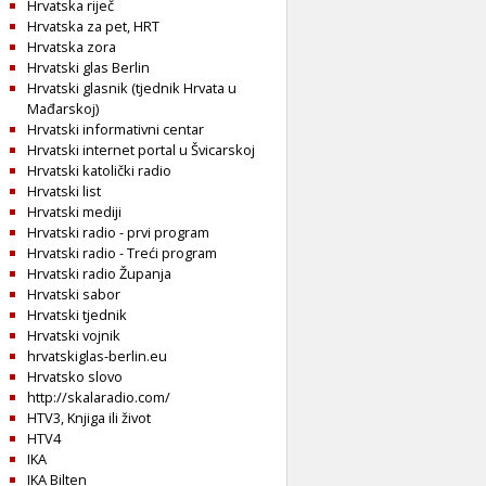
Hrvatska riječ
Hrvatska za pet, HRT
Hrvatska zora
Hrvatski glas Berlin
Hrvatski glasnik (tjednik Hrvata u
Mađarskoj)
Hrvatski informativni centar
Hrvatski internet portal u Švicarskoj
Hrvatski katolički radio
Hrvatski list
Hrvatski mediji
Hrvatski radio - prvi program
Hrvatski radio - Treći program
Hrvatski radio Županja
Hrvatski sabor
Hrvatski tjednik
Hrvatski vojnik
hrvatskiglas-berlin.eu
Hrvatsko slovo
http://skalaradio.com/
HTV3, Knjiga ili život
HTV4
IKA
IKA Bilten