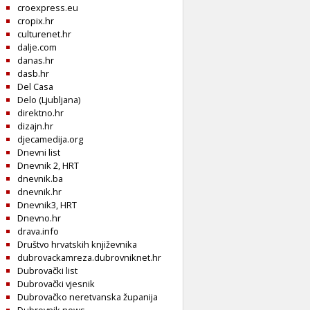
croexpress.eu
cropix.hr
culturenet.hr
dalje.com
danas.hr
dasb.hr
Del Casa
Delo (Ljubljana)
direktno.hr
dizajn.hr
djecamedija.org
Dnevni list
Dnevnik 2, HRT
dnevnik.ba
dnevnik.hr
Dnevnik3, HRT
Dnevno.hr
drava.info
Društvo hrvatskih književnika
dubrovackamreza.dubrovniknet.hr
Dubrovački list
Dubrovački vjesnik
Dubrovačko neretvanska županija