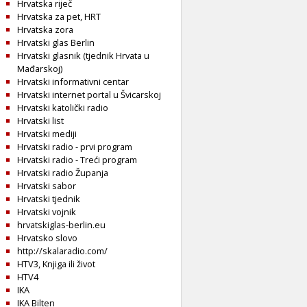
Hrvatska riječ
Hrvatska za pet, HRT
Hrvatska zora
Hrvatski glas Berlin
Hrvatski glasnik (tjednik Hrvata u
Mađarskoj)
Hrvatski informativni centar
Hrvatski internet portal u Švicarskoj
Hrvatski katolički radio
Hrvatski list
Hrvatski mediji
Hrvatski radio - prvi program
Hrvatski radio - Treći program
Hrvatski radio Županja
Hrvatski sabor
Hrvatski tjednik
Hrvatski vojnik
hrvatskiglas-berlin.eu
Hrvatsko slovo
http://skalaradio.com/
HTV3, Knjiga ili život
HTV4
IKA
IKA Bilten