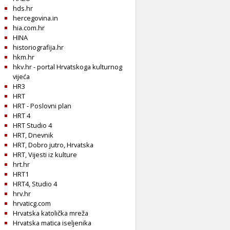
hds.hr
hercegovina.in
hia.com.hr
HINA
historiografija.hr
hkm.hr
hkv.hr - portal Hrvatskoga kulturnog
vijeća
HR3
HRT
HRT - Poslovni plan
HRT 4
HRT Studio 4
HRT, Dnevnik
HRT, Dobro jutro, Hrvatska
HRT, Vijesti iz kulture
hrt.hr
HRT1
HRT4, Studio 4
hrv.hr
hrvaticg.com
Hrvatska katolička mreža
Hrvatska matica iseljenika