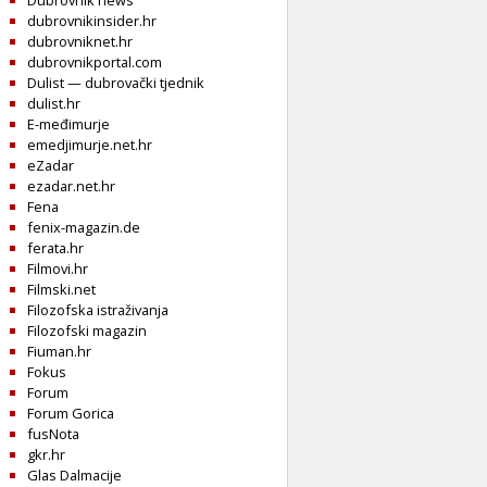
Dubrovnik news
dubrovnikinsider.hr
dubrovniknet.hr
dubrovnikportal.com
Dulist — dubrovački tjednik
dulist.hr
E-međimurje
emedjimurje.net.hr
eZadar
ezadar.net.hr
Fena
fenix-magazin.de
ferata.hr
Filmovi.hr
Filmski.net
Filozofska istraživanja
Filozofski magazin
Fiuman.hr
Fokus
Forum
Forum Gorica
fusNota
gkr.hr
Glas Dalmacije