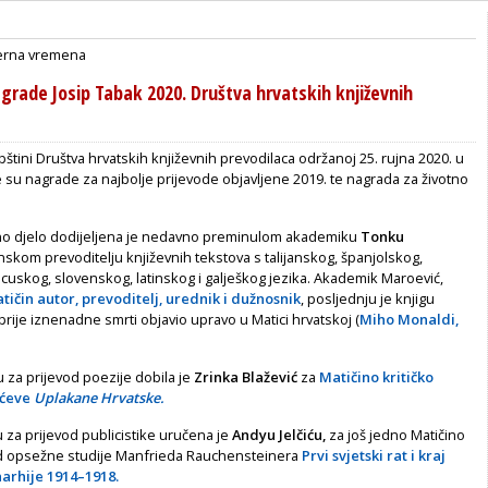
rna vremena
grade Josip Tabak 2020. Društva hrvatskih književnih
štini Društva hrvatskih književnih prevodilaca održanoj 25. rujna 2020. u
su nagrade za najbolje prijevode objavljene 2019. te nagrada za životno
no djelo dodijeljena je nedavno preminulom akademiku
Tonku
nskom prevoditelju književnih tekstova s talijanskog, španjolskog,
cuskog, slovenskog, latinskog i galješkog jezika. Akademik Maroević,
ičin autor, prevoditelj, urednik i dužnosnik
, posljednju je knjigu
rije iznenadne smrti objavio upravo u Matici hrvatskoj (
Miho Monaldi,
 za prijevod poezije dobila je
Zrinka Blažević
za
Matičino kritičko
ićeve
Uplakane Hrvatske.
 za prijevod publicistike uručena je
Andyu Jelčiću,
za još jedno Matičino
od opsežne studije Manfrieda Rauchensteinera
Prvi svjetski rat i kraj
rhije 1914–1918.