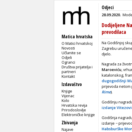
Odjeci
28.09.2020.
Mode
Dodijeljene Na
prevodilaca
Matica hrvatska
Na Godišnjoj skup
O Matici hrvatskoj
Novosti
Zagrebu uručene 
Učlanite se
djelo.
Odjeli
Ogranci
Nagrada za život
Društva prijatelja i
Maroeviću
, vrhu
partneri
katalonskog, fran
Kontakt
dugogodišnji Mat
Izdavaštvo
prijevoda netom p
Knjige
Rime
).
Vijenac
Kolo
Godišnju nagradu
Hrvatska revija
izdanje Vitezov
Prirodoslovlje
Elektroničke knjige
Godišnja nagradu
Zbivanja
izdanje − prijev
Habsburške Mona
Najave