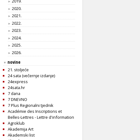
2019.
►
2020.
►
2021.
►
2022.
►
2023.
►
2024.
►
2025.
►
2026.
►
novine
▼
21. stoljeće
24 sata (večernje izdanje)
24express
24sata.hr
7 dana
7 DNEVNO
7 Plus Regionalni tjednik
Académie des Inscriptions et
Belles-Lettres - Lettre d'information
Agroklub
Akademija Art
Akademski list