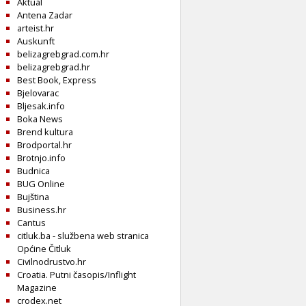
Aktual
Antena Zadar
arteist.hr
Auskunft
belizagrebgrad.com.hr
belizagrebgrad.hr
Best Book, Express
Bjelovarac
Bljesak.info
Boka News
Brend kultura
Brodportal.hr
Brotnjo.info
Budnica
BUG Online
Bujština
Business.hr
Cantus
citluk.ba - službena web stranica
Općine Čitluk
Civilnodrustvo.hr
Croatia. Putni časopis/Inflight
Magazine
crodex.net