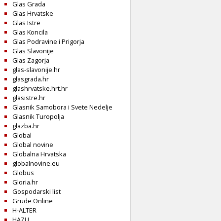
Glas Grada
Glas Hrvatske
Glas Istre
Glas Koncila
Glas Podravine i Prigorja
Glas Slavonije
Glas Zagorja
glas-slavonije.hr
glasgrada.hr
glashrvatske.hrt.hr
glasistre.hr
Glasnik Samobora i Svete Nedelje
Glasnik Turopolja
glazba.hr
Global
Global novine
Globalna Hrvatska
globalnovine.eu
Globus
Gloria.hr
Gospodarski list
Grude Online
H-ALTER
HAZU