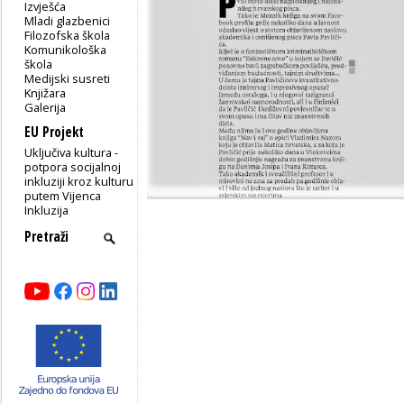
Izvješća
Mladi glazbenici
Filozofska škola
Komunikološka
škola
Medijski susreti
Knjižara
Galerija
EU Projekt
Uključiva kultura -
potpora socijalnoj
inkluziji kroz kulturu
putem Vijenca
Inkluzija