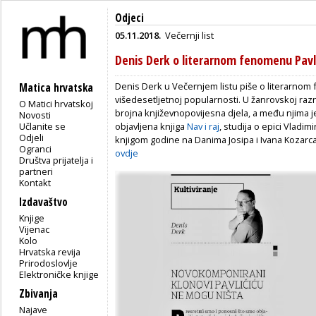
Odjeci
05.11.2018.
Večernji list
Denis Derk o literarnom fenomenu Pavla
Denis Derk u Večernjem listu piše o literarnom 
Matica hrvatska
višedesetljetnoj popularnosti. U žanrovskoj raz
O Matici hrvatskoj
brojna književnopovijesna djela, a među njima j
Novosti
Učlanite se
objavljena knjiga
Nav i raj
, studija o epici Vlad
Odjeli
knjigom godine na Danima Josipa i Ivana Kozarca 
Ogranci
ovdje
Društva prijatelja i
partneri
Kontakt
Izdavaštvo
Knjige
Vijenac
Kolo
Hrvatska revija
Prirodoslovlje
Elektroničke knjige
Zbivanja
Najave