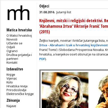
Odjeci
31.08.2016.
Jutarnji list
Književni, mitski i religijski detektivi. 
'Abrahamova žrtva' Viktorije Franić To
Matica hrvatska
(2015)
O Matici hrvatskoj
Novosti
Željko Ivanjek, novinar i kritičar Jutarnjega lista,
Učlanite se
žrtva - Abraham i Izak u hrvatskoj književnost
Odjeli
Franić Tomić i Slobodana Prosperova Novaka. Knj
Ogranci
hrvatska, a Ivanjekov osvrt otisnut je na strani
Društva prijatelja i
partneri
PDF
).
Kontakt
Izdavaštvo
Knjige
Vijenac
Kolo
Hrvatska revija
Prirodoslovlje
Elektroničke knjige
Zbivanja
Najave