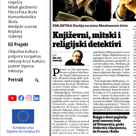
Izvješća
Mladi glazbenici
Filozofska škola
Komunikološka
škola
Medijski susreti
Knjižara
Galerija
EU Projekt
Uključiva kultura -
potpora socijalnoj
inkluziji kroz kulturu
putem Vijenca
Inkluzija