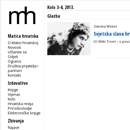
Kolo 3-4, 2013.
Glazba
Zdenka Weber
Svjetska slava h
Matica hrvatska
(O Milki Trnini – u pov
O Matici hrvatskoj
Novosti
Učlanite se
Odjeli
Ogranci
Društva prijatelja i
partneri
Kontakt
Izdavaštvo
Knjige
Vijenac
Kolo
Hrvatska revija
Prirodoslovlje
Elektroničke knjige
Zbivanja
Najave