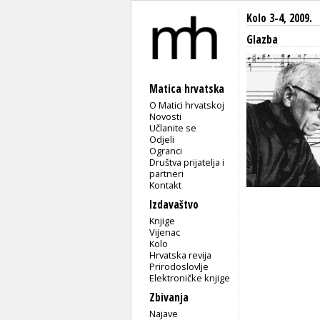
Kolo 3-4, 2009.
Glazba
Matica hrvatska
O Matici hrvatskoj
Novosti
Učlanite se
Odjeli
Ogranci
Društva prijatelja i
partneri
Kontakt
Izdavaštvo
Knjige
Vijenac
Kolo
Hrvatska revija
Prirodoslovlje
Elektroničke knjige
Zbivanja
Najave