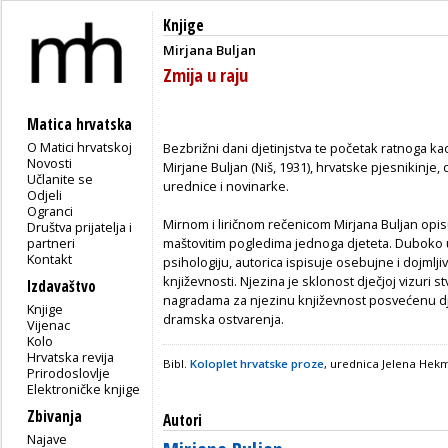
Knjige
Mirjana Buljan
Zmija u raju
Matica hrvatska
O Matici hrvatskoj
Bezbrižni dani djetinjstva te početak ratnoga k
Novosti
Mirjane Buljan (Niš, 1931), hrvatske pjesnikinje, 
Učlanite se
urednice i novinarke.
Odjeli
Ogranci
Mirnom i liričnom rečenicom Mirjana Buljan opisuj
Društva prijatelja i
partneri
maštovitim pogledima jednoga djeteta. Duboko ur
Kontakt
psihologiju, autorica ispisuje osebujne i dojml
književnosti. Njezina je sklonost dječjoj vizuri 
Izdavaštvo
nagradama za njezinu književnost posvećenu djec
Knjige
dramska ostvarenja.
Vijenac
Kolo
Hrvatska revija
Bibl.
Koloplet hrvatske proze
, urednica Jelena Hek
Prirodoslovlje
Elektroničke knjige
Zbivanja
Autori
Najave