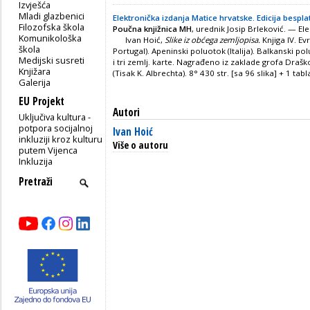
Izvješća
Mladi glazbenici
Elektronička izdanja Matice hrvatske. Edicija bespla
Filozofska škola
Poučna knjižnica MH
, urednik Josip Brleković. — Ele
Komunikološka
Ivan Hoić,
Slike iz obćega zemljopisa.
Knjiga IV. E
škola
Portugal). Apeninski poluotok (Italija). Balkanski po
Medijski susreti
i tri zemlj. karte. Nagrađeno iz zaklade grofa Draš
Knjižara
(Tisak K. Albrechta). 8° 430 str. [sa 96 slika] + 1 tab
Galerija
EU Projekt
Autori
Uključiva kultura -
potpora socijalnoj
Ivan Hoić
inkluziji kroz kulturu
Više o autoru
putem Vijenca
Inkluzija