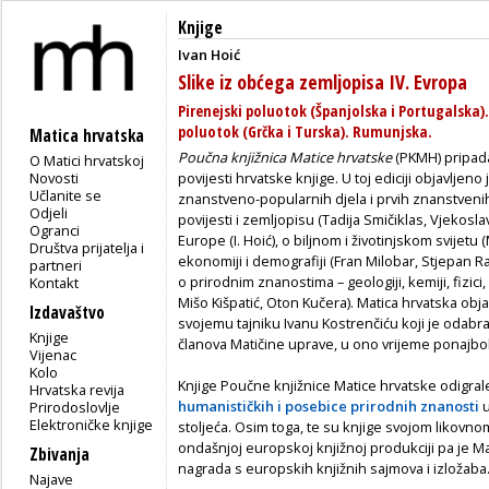
Knjige
Ivan Hoić
Slike iz obćega zemljopisa IV. Evropa
Pirenejski poluotok (Španjolska i Portugalska).
poluotok (Grčka i Turska). Rumunjska.
Matica hrvatska
Poučna knjižnica Matice hrvatske
(PKMH) pripada 
O Matici hrvatskoj
Novosti
povijesti hrvatske knjige. U toj ediciji objavljeno
Učlanite se
znanstveno-popularnih djela i prvih znanstvenih
Odjeli
povijesti i zemljopisu (Tadija Smičiklas, Vjekosla
Ogranci
Europe (I. Hoić), o biljnom i životinjskom svijetu 
Društva prijatelja i
ekonomiji i demografiji (Fran Milobar, Stjepan Rad
partneri
o prirodnim znanostima – geologiji, kemiji, fizici
Kontakt
Mišo Kišpatić, Oton Kučera). Matica hrvatska objav
Izdavaštvo
svojemu tajniku Ivanu Kostrenčiću koji je odabr
Knjige
članova Matičine uprave, u ono vrijeme ponajbol
Vijenac
Kolo
Knjige Poučne knjižnice Matice hrvatske odigra
Hrvatska revija
humanističkih i posebice prirodnih znanosti
u
Prirodoslovlje
Elektroničke knjige
stoljeća. Osim toga, te su knjige svojom likov
ondašnjoj europskoj knjižnoj produkciji pa je Ma
Zbivanja
nagrada s europskih knjižnih sajmova i izložaba
Najave