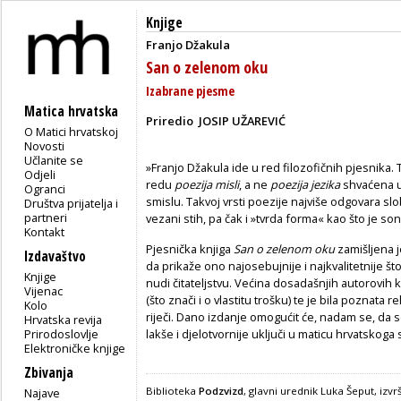
Knjige
Franjo Džakula
San o zelenom oku
Izabrane pjesme
Matica hrvatska
Priredio JOSIP UŽAREVIĆ
O Matici hrvatskoj
Novosti
Učlanite se
»Franjo Džakula ide u red filozofičnih pjesnika.
Odjeli
redu
poezija misli
, a ne
poezija jezika
shvaćena u
Ogranci
smislu. Takvoj vrsti poezije najviše odgo­vara s
Društva prijatelja i
partneri
vezani stih, pa čak i »tvrda forma« kao što je son
Kontakt
Pjesnička knjiga
San o zelenom oku
zamišljena j
Izdavaštvo
da prikaže ono najosebujnije i najkvalitetnije št
Knjige
nudi čitateljstvu. Većina dosa­dašnjih autorovih kn
Vijenac
(što znači i o vlastitu trošku) te je bila poznata
Kolo
riječi. Dano izdanje omogućit će, nadam se, da se
Hrvatska revija
Prirodoslovlje
lakše i djelotvornije uključi u maticu hrvatskog
Elektroničke knjige
Zbivanja
Biblioteka
Podzvizd
, glavni urednik Luka Šeput, iz
Najave