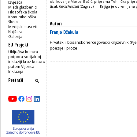
oblikovanje Marcel Bačić, priprema Tehnička prip
Izvješća
tisak
Kerschoffset
(Zagreb). — Knjiga je opremljena
Mladi glazbenici
Filozofska škola
Komunikološka
škola
Autori
Medijski susreti
Knjižara
Franjo Džakula
Galerija
Hrvatski i bosanskohercegovački književnik (Pješ
EU Projekt
poezije i proze
Uključiva kultura -
potpora socijalnoj
inkluziji kroz kulturu
putem Vijenca
Inkluzija