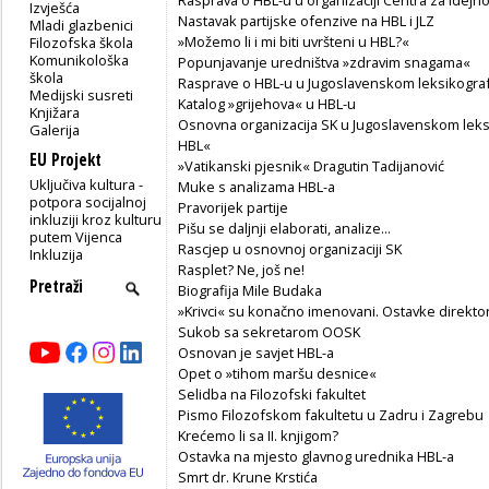
Izvješća
Nastavak partijske ofenzive na HBL i JLZ
Mladi glazbenici
»Možemo li i mi biti uvršteni u HBL?«
Filozofska škola
Komunikološka
Popunjavanje uredništva »zdravim snagama«
škola
Rasprave o HBL-u u Jugoslavenskom leksikogr
Medijski susreti
Katalog »grijehova« u HBL-u
Knjižara
Osnovna organizacija SK u Jugoslavenskom lek
Galerija
HBL«
EU Projekt
»Vatikanski pjesnik« Dragutin Tadijanović
Uključiva kultura -
Muke s analizama HBL-a
potpora socijalnoj
Pravorijek partije
inkluziji kroz kulturu
Pišu se daljnji elaborati, analize...
putem Vijenca
Rascjep u osnovnoj organizaciji SK
Inkluzija
Rasplet? Ne, još ne!
Biografija Mile Budaka
»Krivci« su konačno imenovani. Ostavke direkto
Sukob sa sekretarom OOSK
Osnovan je savjet HBL-a
Opet o »tihom maršu desnice«
Selidba na Filozofski fakultet
Pismo Filozofskom fakultetu u Zadru i Zagrebu
Krećemo li sa II. knjigom?
Ostavka na mjesto glavnog urednika HBL-a
Smrt dr. Krune Krstića