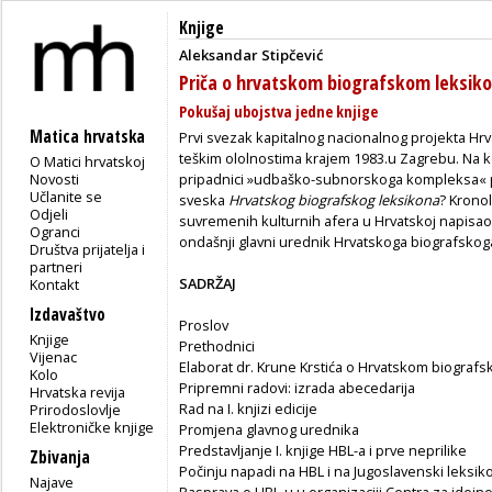
Knjige
Aleksandar Stipčević
Priča o hrvatskom biografskom leksik
Pokušaj ubojstva jedne knjige
Matica hrvatska
Prvi svezak kapitalnog nacionalnog projekta Hrva
teškim ololnostima krajem 1983.u Zagrebu. Na koji
O Matici hrvatskoj
Novosti
pripadnici »udbaško-subnorskoga kompleksa« pok
Učlanite se
sveska
Hrvatskog biografskog leksikona
? Kronol
Odjeli
suvremenih kulturnih afera u Hrvatskoj napisao j
Ogranci
ondašnji glavni urednik Hrvatskoga biografskog
Društva prijatelja i
partneri
SADRŽAJ
Kontakt
Izdavaštvo
Proslov
Knjige
Prethodnici
Vijenac
Elaborat dr. Krune Krstića o Hrvatskom biograf
Kolo
Pripremni radovi: izrada abecedarija
Hrvatska revija
Rad na I. knjizi edicije
Prirodoslovlje
Elektroničke knjige
Promjena glavnog urednika
Predstavljanje I. knjige HBL-a i prve neprilike
Zbivanja
Počinju napadi na HBL i na Jugoslavenski leksik
Najave
Rasprava o HBL-u u organizaciji Centra za idejn