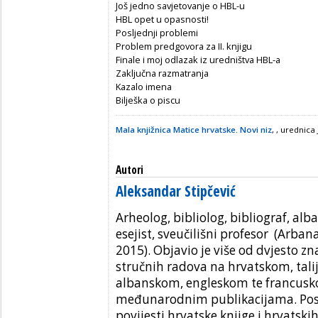
Još jedno savjetovanje o HBL-u
HBL opet u opasnosti!
Posljednji problemi
Problem predgovora za II. knjigu
Finale i moj odlazak iz uredništva HBL-a
Zaključna razmatranja
Kazalo imena
Bilješka o piscu
Mala knjižnica Matice hrvatske. Novi niz
, , urednica
Autori
Aleksandar Stipčević
Arheolog, bibliolog, bibliograf, alba
esejist, sveučilišni profesor
(Arbana
2015)
.
Objavio je više od dvjesto zn
stručnih radova na hrvatskom, tal
albanskom, engleskom te francuskom
međunarodnim publikacijama. Poslj
povijesti hrvatske knjige i hrvatskih