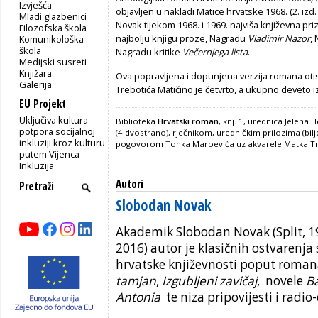
Izvješća
objavljen u nakladi Matice hrvatske 1968. (2. izd
Mladi glazbenici
Novak tijekom 1968. i 1969. najviša književna pr
Filozofska škola
najbolju knjigu proze, Nagradu
Vladimir Nazor
,
Komunikološka
škola
Nagradu kritike
Večernjega lista
.
Medijski susreti
Knjižara
Ova popravljena i dopunjena
verzija romana otis
Galerija
Trebotića Matičino je četvrto, a ukupno deveto 
EU Projekt
Uključiva kultura -
Biblioteka
Hrvatski roman
, knj. 1, urednica Jelena
potpora socijalnoj
(4 dvostrano), rječnikom, uredničkim prilozima (bil
inkluziji kroz kulturu
pogovorom Tonka Maroevića uz akvarele Matka Tr
putem Vijenca
Inkluzija
Autori
Slobodan Novak
Akademik Slobodan Novak (Split, 1
2016) autor je klasičnih ostvarenj
hrvatske književnosti poput roma
tamjan
,
Izgubljeni zavičaj
, novele
B
Antonia
te niza pripovijesti i radio