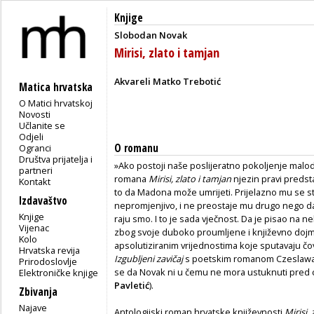
Knjige
Slobodan Novak
Mirisi, zlato i tamjan
Akvareli Matko Trebotić
Matica hrvatska
O Matici hrvatskoj
Novosti
Učlanite se
Odjeli
O romanu
Ogranci
Društva prijatelja i
»Ako postoji naše poslijeratno pokoljenje malo
partneri
romana
Mirisi, zlato i tamjan
njezin pravi predstav
Kontakt
to da Madona može umrijeti. Prijelazno mu se s
Izdavaštvo
nepromjenjivo, i ne preostaje mu drugo nego 
Knjige
raju smo. I to je sada vječnost. Da je pisao na n
Vijenac
zbog svoje duboko proumljene i književno dojm
Kolo
apsolutiziranim vrijednostima koje sputavaju čo
Hrvatska revija
Izgubljeni zavičaj
s poetskim romanom Czeslaw
Prirodoslovlje
se da Novak ni u čemu ne mora ustuknuti pred 
Elektroničke knjige
Pavletić
).
Zbivanja
Najave
Antologijski roman hrvatske književnosti
Mirisi,