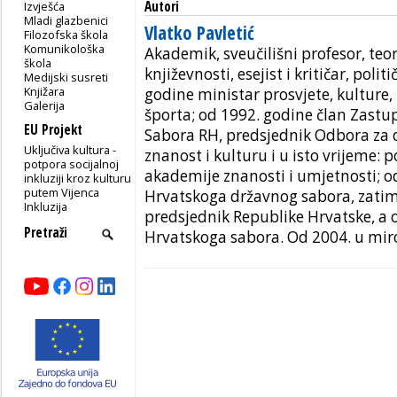
Autori
Izvješća
Mladi glazbenici
Vlatko Pavletić
Filozofska škola
Komunikološka
Akademik, sveučilišni profesor, teor
škola
književnosti, esejist i kritičar, polit
Medijski susreti
Knjižara
godine ministar prosvjete, kulture, 
Galerija
športa; od 1992. godine član Zast
EU Projekt
Sabora RH, predsjednik Odbora za 
Uključiva kultura -
znanost i kulturu i u isto vrijeme:
potpora socijalnoj
akademije znanosti i umjetnosti; o
inkluziji kroz kulturu
putem Vijenca
Hrvatskoga državnog sabora, zati
Inkluzija
predsjednik Republike Hrvatske, a 
Hrvatskoga sabora. Od 2004. u miro