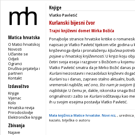
Knjige
Vlatko Pavletić
Kurlanski bijesni čvor
Trajni književni domet Mirka Božića
Matica hrvatska
Ponajbolje stranice hrvatske kritike o romane
O Matici hrvatskoj
napisao je Vlatko Pavletić tijekom više godina 
Novosti
književnoga djela i pronalaženju
ključeva
potreb
Učlanite se
pojave u hrvatskoj književnosti
. U knjizi koju obj
Odjeli
četiri svoja eseja i razgovor s Božićem u kojem
Ogranci
Vlatko Pavletić smatra da je Mirko Božić danas 
Društva prijatelja i
partneri
Kurlani
neizostavni i nezaobilazi književni doga
Kontakt
Kurlani
su i danas, zapravo stalno aktualni, bud
vremenski najbliže, već ono, što nam je svojom l
Izdavaštvo
najbliskije
. U čemu je, dakle, iskonska snaga Bo
Knjige
originalnost i zašto se
Kurlani
odčitavaju kao met
Vijenac
ih u svojim esejima postavlja Vlatko Pavletić.
Kolo
Hrvatska revija
Prirodoslovlje
Mala knjižnica Matice hrvatske. Novi niz
, , urednica
Elektroničke knjige
kazalo, bilješka o autoru
Zbivanja
Najave