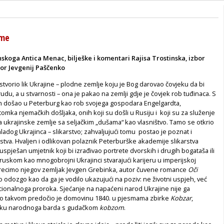
sme
nskoga Antica Menac, bilješke i komentari Rajisa Trostinska, izbor
or Jevgenij Paščenko
stvorio lik Ukrajine – plodne zemlje koju je Bog darovao čovjeku da bi
udu, a u stvarnosti – ona je pakao na zemlji gdje je čovjek rob tuđinaca. S
 došao u Peterburg kao rob svojega gospodara Engelgardta,
tomka njemačkih došljaka, onih koji su došli u Rusiju i koji su za služenje
a ukrajinske zemlje sa seljačkim „dušama“ kao vlasništvo. Tamo se otkrio
mladog Ukrajinca – slikarstvo; zahvaljujući tomu postao je poznat i
stva. Hvaljen i odlikovan polaznik Peterburške akademije slikarstva
uspješan umjetnik koji bi izrađivao portrete dvorskih i drugih bogataša ili
uskom kao mnogobrojni Ukrajinci stvarajući karijeru u imperijskoj
ao recimo njegov zemljak Jevgen Grebinka, autor čuvene romance
Oči
što odozgo kao da ga je vodilo ukazujući na poziv: ne životni uspjeh, već
acionalnoga proroka. Sjećanje na napaćeni narod Ukrajine nije ga
vo takvom predočio je domovinu 1840. u pjesmama zbirke
Kobzar
,
iku narodnoga barda s gudačkom
kobzom
.