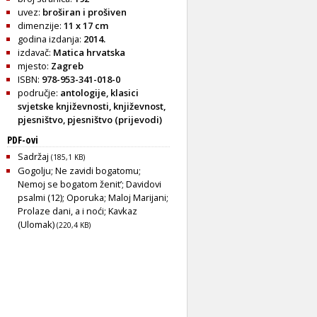
uvez:
broširan i prošiven
dimenzije:
11 x 17 cm
godina izdanja:
2014.
izdavač:
Matica hrvatska
mjesto:
Zagreb
ISBN:
978-953-341-018-0
područje:
antologije
,
klasici
svjetske književnosti
,
književnost
,
pjesništvo
,
pjesništvo (prijevodi)
PDF-ovi
Sadržaj
(185,1 KB)
Gogolju; Ne zavidi bogatomu;
Nemoj se bogatom ženit’; Davidovi
psalmi (12); Oporuka; Maloj Marijani;
Prolaze dani, a i noći; Kavkaz
(Ulomak)
(220,4 KB)