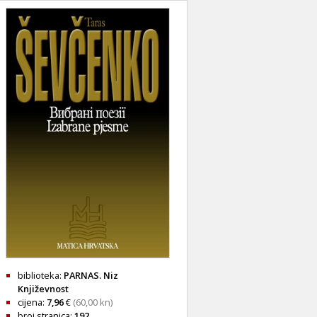
biblioteka:
PARNAS. Niz
Književnost
cijena:
7,96
€
(60,00 kn)
broj stranica:
192