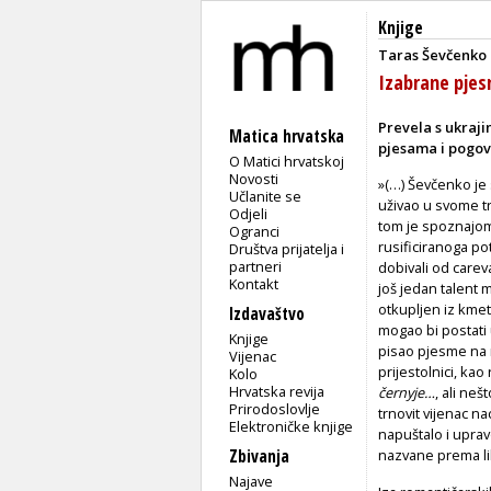
Knjige
Taras Ševčenko
Izabrane pje
Prevela s ukraji
Matica hrvatska
pjesama i pogov
O Matici hrvatskoj
Novosti
»(…) Ševčenko je 
Učlanite se
uživao u svome tr
Odjeli
tom je spoznajom
Ogranci
rusificiranoga po
Društva prijatelja i
partneri
dobivali od carev
Kontakt
još jedan talent 
otkupljen iz kmet
Izdavaštvo
mogao bi postati 
Knjige
pisao pjesme na r
Vijenac
prijestolnici, k
Kolo
Hrvatska revija
černyje…
, ali ne
Prirodoslovlje
trnovit vijenac n
Elektroničke knjige
napuštalo i upra
Zbivanja
nazvane prema l
Najave