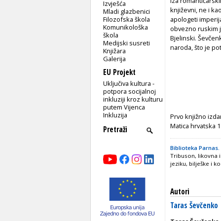
Iza romantičarskih
Izvješća
književni, ne i k
Mladi glazbenici
Filozofska škola
apologeti imperi
Komunikološka
obvezno ruskim j
škola
Bjelinski. Ševčen
Medijski susreti
naroda, što je po
Knjižara
Galerija
EU Projekt
Uključiva kultura -
potpora socijalnoj
inkluziji kroz kulturu
putem Vijenca
Inkluzija
Prvo knjižno izd
Matica hrvatska 
Biblioteka Parnas.
Tribuson, likovna
jeziku, bilješke i 
Autori
Taras Ševčenko