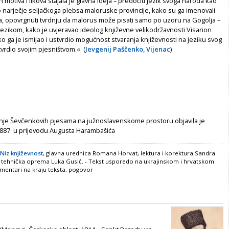
 motiva i likova stajala je glavna ideja – predočiti jezik svoga naroda kao
ao narječje seljačkoga plebsa maloruske provincije, kako su ga imenovali
ja, opovrgnuti tvrdnju da malorus može pisati samo po uzoru na Gogolja –
ezikom, kako je uvjeravao ideolog književne velikodržavnosti Visarion
ko ga je ismijao i ustvrdio mogućnost stvaranja književnosti na jeziku svog
tvrdio svojim pjesništvom.« (
Jevgenij Paščenko, Vijenac
)
anje Ševčenkovih pjesama na južnoslavenskome prostoru objavila je
1887. u prijevodu Augusta Harambašića
 Niz književnost,
glavna urednica Romana Horvat, lektura i korektura Sandra
 i tehnička oprema Luka Gusić. - Tekst usporedo na ukrajinskom i hrvatskom
komentari na kraju teksta, pogovor