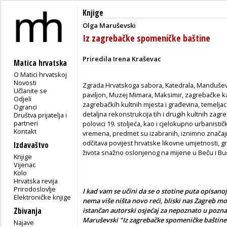
Knjige
Olga Maruševski
Iz zagrebačke spomeničke baštine
Priredila Irena Kraševac
Matica hrvatska
O Matici hrvatskoj
Novosti
Zgrada Hrvatskoga sabora, Katedrala, Manduševac
Učlanite se
paviljon, Muzej Mimara, Maksimir, zagrebačke k
Odjeli
zagrebačkih kultnih mjesta i građevina, temeljac
Ogranci
detaljna rekonstrukcija tih i drugih kultnih zag
Društva prijatelja i
partneri
polovici 19. stoljeća, kao i cjelokupno urbanisti
Kontakt
vremena, predmet su izabranih, iznimno značajn
odčitava povijest hrvatske likovne umjetnosti, g
Izdavaštvo
života snažno oslonjenog na mijene u Beču i Bu
Knjige
Vijenac
Kolo
Hrvatska revija
Prirodoslovlje
I kad vam se učini da se o stotine puta opisano
Elektroničke knjige
nema više ništa novo reći, bliski nas Zagreb mo
Zbivanja
istančan autorski osjećaj za nepoznato u pozn
Maruševski "Iz zagrebačke spomeničke baštine"
Najave