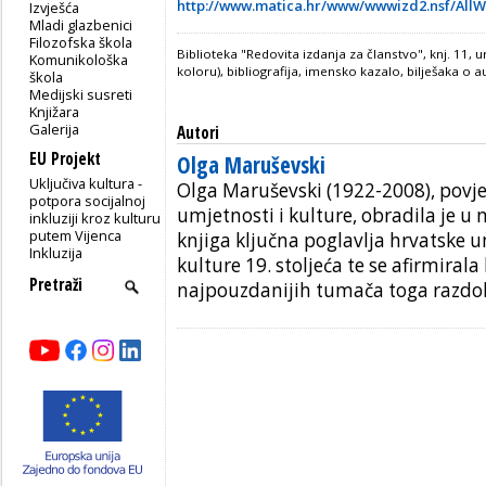
http://www.matica.hr/www/wwwizd2.nsf/All
Izvješća
Mladi glazbenici
Filozofska škola
Biblioteka "Redovita izdanja za članstvo", knj. 11, 
Komunikološka
koloru), bibliografija, imensko kazalo, bilješaka o a
škola
Medijski susreti
Knjižara
Galerija
Autori
EU Projekt
Olga Maruševski
Uključiva kultura -
Olga Maruševski (1922-2008), povj
potpora socijalnoj
umjetnosti i kulture, obradila je u n
inkluziji kroz kulturu
putem Vijenca
knjiga ključna poglavlja hrvatske u
Inkluzija
kulture 19. stoljeća te se afirmiral
najpouzdanijih tumača toga razdob