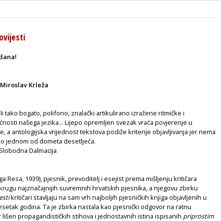
ovijesti
odana!
Miroslav Krleža
 tako bogato, polifono, znalački artikulirano izražene ritmičke i
nosti našega jezika... Lijepo opremljen svezak vraća povjerenje u
e, a antologijska vrijednost tekstova podiže kriterije objavljivanja jer nema
eč o jednom od dometa desetljeća.
Slobodna Dalmacija
a Resa, 1939), pjesnik, prevoditelj i esejist prema mišljenju kritičara
rugu najznačajnijih suvremnih hrvatskih pjesnika, a njegovu zbirku
esti
kritičari stavljaju na sam vrh najboljih pjesničkih knjiga objavljenih u
setak godina. Ta je zbirka nastala kao pjesnički odgovor na ratnu
r lišen propagandističkih stihova i jednostavnih istina ispisanih
priprostim