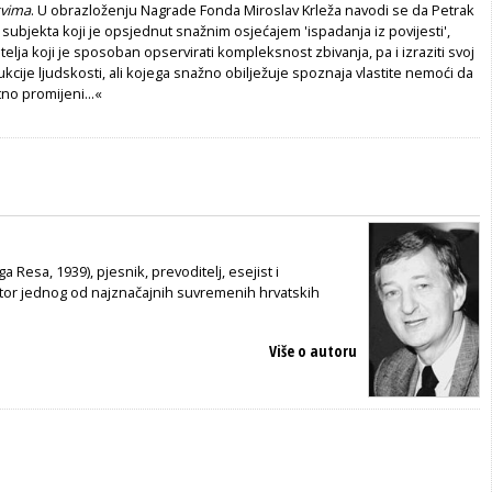
tvima
. U obrazloženju Nagrade Fonda Miroslav Krleža navodi se da Petrak
 subjekta koji je opsjednut snažnim osjećajem 'ispadanja iz povijesti',
telja koji je sposoban opservirati kompleksnost zbivanja, pa i izraziti svoj
kcije ljudskosti, ali kojega snažno obilježuje spoznaja vlastite nemoći da
tno promijeni...«
a Resa, 1939), pjesnik, prevoditelj, esejist i
utor jednog od najznačajnih suvremenih hrvatskih
Više o autoru