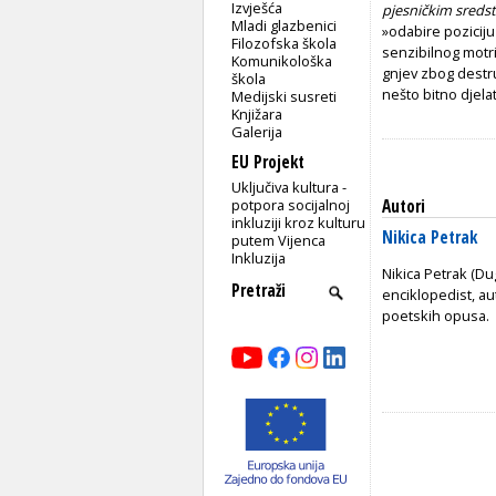
Izvješća
pjesničkim sreds
Mladi glazbenici
»odabire poziciju
Filozofska škola
senzibilnog motri
Komunikološka
gnjev zbog destru
škola
nešto bitno djela
Medijski susreti
Knjižara
Galerija
EU Projekt
Uključiva kultura -
potpora socijalnoj
Autori
inkluziji kroz kulturu
Nikica Petrak
putem Vijenca
Inkluzija
Nikica Petrak (Dug
enciklopedist, a
poetskih opusa.