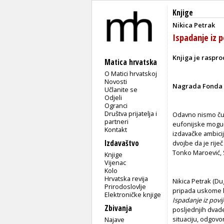
Knjige
Nikica Petrak
Ispadanje iz p
Knjiga je raspr
Matica hrvatska
O Matici hrvatskoj
Novosti
Nagrada Fonda 
Učlanite se
Odjeli
Ogranci
Društva prijatelja i
Odavno nismo čuli
partneri
eufonijske moguć
Kontakt
izdavačke ambicij
Izdavaštvo
dvojbe da je rij
Tonko Maroević, 
Knjige
Vijenac
Kolo
Hrvatska revija
Nikica Petrak (Dug
Prirodoslovlje
pripada uskome k
Elektroničke knjige
Ispadanje iz povij
Zbivanja
posljednjih dvade
situaciju, odgovo
Najave