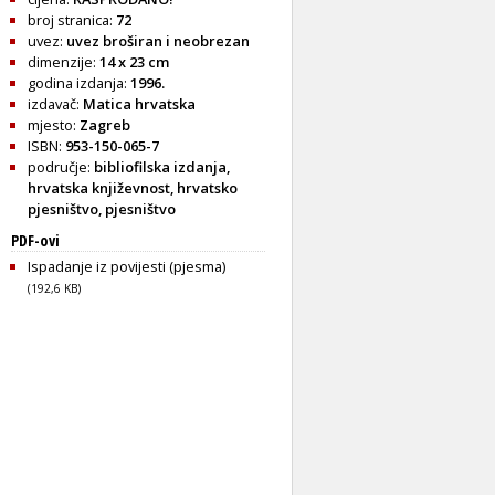
broj stranica:
72
uvez:
uvez broširan i neobrezan
dimenzije:
14 x 23 cm
godina izdanja:
1996.
izdavač:
Matica hrvatska
mjesto:
Zagreb
ISBN:
953-150-065-7
područje:
bibliofilska izdanja
,
hrvatska književnost
,
hrvatsko
pjesništvo
,
pjesništvo
PDF-ovi
Ispadanje iz povijesti (pjesma)
(192,6 KB)