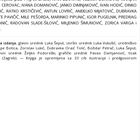
N CEROVAC, IVANA DOMANOVIĆ, JANKO DIMNJAKOVIĆ, IVAN HODIĆ, DINKO
LJAJIĆ, RATKO KRSTIČEVIĆ, ANTUN LOVRIĆ, ANĐELKO MIJATOVIĆ, DUBRAVKA
TE PAVIČIĆ, MILE PEŠORDA, MARINKO PIPUNIĆ, IGOR PUGELNIK
,
PREDRAG
ANIĆ, RADOVAN SLADE-ŠILOVIĆ, MILJENKO ŠIMUNOVIĆ, ZORICA VARGA i
.
a izdanja
, glavni urednik Luka Šeput
,
izvršni urednik
Luka Vukušić, uredništvo
ipe Botica, Zorislav Lukić, Dubravka Oraić Tolić, Božidar Petrač, Luka Šeput,
ovni urednik Željko Podoreški, grafički urednik Pavao Damjanović
,
tisak
ra
(Zagreb)
. —
Knjiga je opremljena sa 33 c/b ilustracije i predgovorom