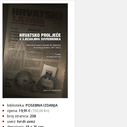
biblioteka:
POSEBNA IZDANJA
cijena:
19,91
€
(150,00 kn)
broj stranica:
238
uvez:
tvrdi uvez
dimenzije:
15 x 21 cm