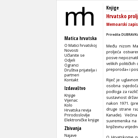
Knjige
Hrvatsko prol
Memoarski zapisi
Priredila DUBRAVK
Matica hrvatska
O Matici hrvatskoj
Među nizom Mati
Novosti
proljeća ostvar
Učlanite se
posve nepoznatih
Odjeli
velikih političk
Ogranci
preporoda« i pos
Društva prijatelja i
partneri
Kontakt
Riječ je uglavno
osobna svjedočan
Izdavaštvo
podloga za razli
Knjige
sustavnost držav
Vijenac
nakon 1971. (pre
Kolo
druge strane ra
Hrvatska revija
Prirodoslovlje
Kanade). Većina
Elektroničke knjige
suvremenika na 
književnu vrijedn
Zbivanja
Najave
O Hrvatskome pr