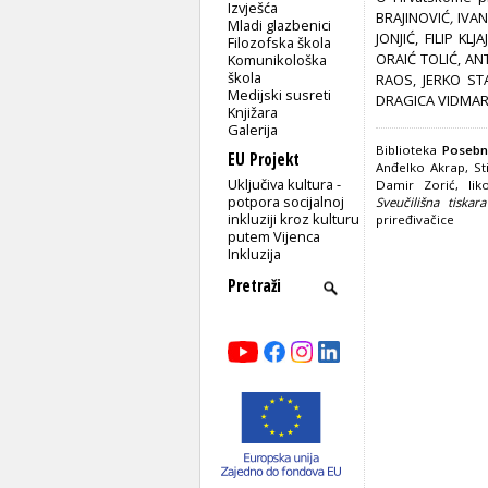
Izvješća
BRAJINOVIĆ
,
IVA
Mladi glazbenici
JONJIĆ, FILIP K
Filozofska škola
ORAIĆ TOLIĆ, AN
Komunikološka
škola
RAOS, JERKO ST
Medijski susreti
DRAGICA VIDMAR
Knjižara
Galerija
Biblioteka
Posebn
EU Projekt
Anđelko Akrap, St
Uključiva kultura -
Damir Zorić, lik
potpora socijalnoj
Sveučilišna tiska
inkluziji kroz kulturu
priređivačice
putem Vijenca
Inkluzija