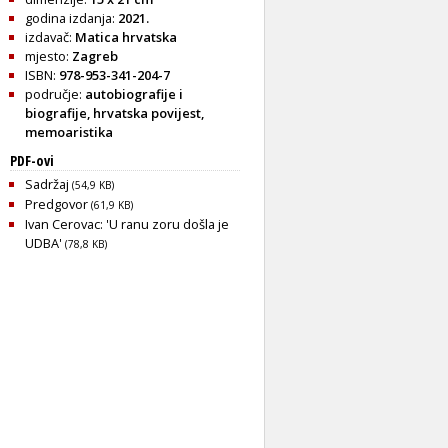
godina izdanja:
2021.
izdavač:
Matica hrvatska
mjesto:
Zagreb
ISBN:
978-953-341-204-7
područje:
autobiografije i
biografije
,
hrvatska povijest
,
memoaristika
PDF-ovi
Sadržaj
(54,9 KB)
Predgovor
(61,9 KB)
Ivan Cerovac: 'U ranu zoru došla je
UDBA'
(78,8 KB)