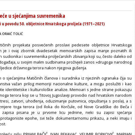
jeće u sjećanjima suvremenika
 u povodu 50. obljetnice Hrvatskoga proljeća (1971–2021)
A ORAIĆ TOLIĆ
činih projekata posvećenih proslavi pedesete obljetnice Hrvatskoga
en je i ovaj zbornik dvadesetak memoarskih zapisa manje poznatih ili
 sudionika i suvremenika proljećarskih zbivanja koji su, često daleko od
ih događaja, u svojim malim sudbinama proživjeli zanos »drugoga narodnog
ljedice državnoga terora nakon njegova gušenja.
m o sjećanjima Matičinih članova i suradnika iz njezinih ogranaka čija su
stva važan prilog memoriji nacionalne kulture, a mogu poslužiti i kao
čite identitetske i kulturološke analize. Memoari s jedne strane pokazuju
noga terora koji se u Titovoj Jugoslaviji provodio nad hrvatskim narodom
tresi, zatvori, uhođenja, oduzimanje putovnica, otpuštanja s posla), a s
zmjere toga terora (od Iloka do Korčule, od Nove Gradiške do Beča i
 zapisa pisana je u prvome licu jednine, neki su zapisi sjećanja
protagoniste epohe, svi teže dokumentarnomu prikazu, a neki imaju i
ost.
oljeću pišu PRIJAM BAČIĆ, IVAN BEKAVAC, VELIMIR BORKOVIĆ, MARIJAN