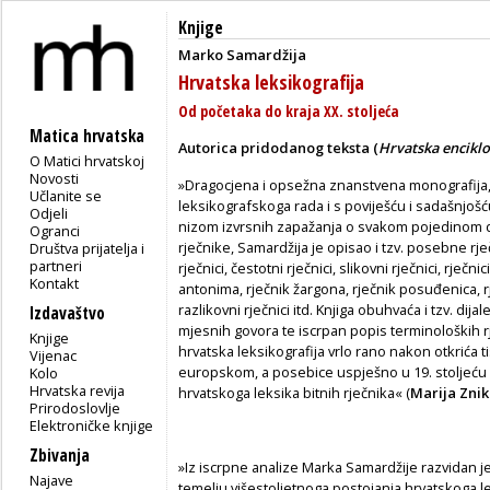
Knjige
Marko Samardžija
Hrvatska leksikografija
Od početaka do kraja XX. stoljeća
Matica hrvatska
Autorica pridodanog teksta (
Hrvatska enciklo
O Matici hrvatskoj
Novosti
»Dragocjena i opsežna znanstvena monografija,
Učlanite se
leksikografskoga rada i s poviješću i sadašnjoš
Odjeli
nizom izvrsnih zapažanja o svakom pojedinom dje
Ogranci
rječnike, Samardžija je opisao i tzv. posebne rječ
Društva prijatelja i
partneri
rječnici, čestotni rječnici, slikovni rječnici, rje
Kontakt
antonima, rječnik žargona, rječnik posuđenica, rj
razlikovni rječnici itd. Knjiga obuhvaća i tzv. dija
Izdavaštvo
mjesnih govora te iscrpan popis terminoloških rj
Knjige
hrvatska leksikografija vrlo rano nakon otkrića 
Vijenac
europskom, a posebice uspješno u 19. stoljeću k
Kolo
Hrvatska revija
hrvatskoga leksika bitnih rječnika« (
Marija Zni
Prirodoslovlje
Elektroničke knjige
Zbivanja
»Iz iscrpne analize Marka Samardžije razvidan je
Najave
temelju višestoljetnoga postojanja hrvatskoga l