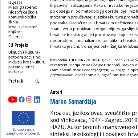
Izvješća
književnim stilizacijama. Kako u hrvatskome jez
Mladi glazbenici
po opsegu ni po metodologiji obrade, cijeli niz f
Filozofska škola
Komunikološka
inozemnih proučavatelja jezika i kulture pronaći
škola
podataka. Budući da je u hrvatskim rječnicima s
Medijski susreti
znanstveno propitivanje dugostoljetnoga slijed
Knjižara
hrvatske leksikografije i proučavanje koje je re
Galerija
neobrađene i neanalizirane tematike u hrvatskoj k
EU Projekt
hrvatsku jezičnu tronarječnost« (
Željka Brlobaš
Uključiva kultura -
potpora socijalnoj
Biblioteka THEORIA / ΘΕΩΡΙΑ
, glavni urednik Luka 
inkluziji kroz kulturu
recenzenti Marija Znika i Željka Brlobbaš, likovno 
putem Vijenca
Damjanović, tisak
Denona
(Zagreb). — Knjiga je op
Inkluzija
pojmovnikom
, opsežnom bibliografijom, bibliog
Autori
Marko Samardžija
Kroatist, jezikoslovac, sveučilišni p
kod Vinkovaca, 1947 - Zagreb, 2019)
HAZU. Autor brojnih znanstveno-st
sintaksi, leksikologiji i povijesti hr