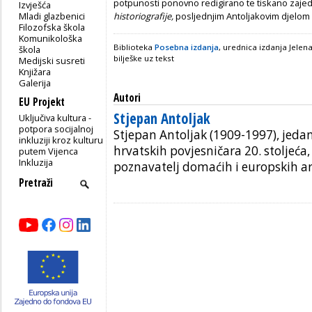
potpunosti ponovno redigirano te tiskano zaj
Izvješća
Mladi glazbenici
historiografije,
posljednjim Antoljakovim djelom
Filozofska škola
Komunikološka
Biblioteka
Posebna izdanja
, urednica izdanja Jele
škola
bilješke uz tekst
Medijski susreti
Knjižara
Galerija
Autori
EU Projekt
Stjepan Antoljak
Uključiva kultura -
potpora socijalnoj
Stjepan Antoljak (1909-1997), jeda
inkluziji kroz kulturu
hrvatskih povjesničara 20. stoljeća,
putem Vijenca
Inkluzija
poznavatelj domaćih i europskih arh