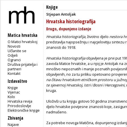
Knjige
Stjepan Antoljak
Hrvatska historiografija
Drugo, dopunjeno izdanje
Matica hrvatska
Hrvatska historiografija
, životno djelo
nestora hr
O Matici hrvatskoj
predstavlja najopsežniju i najcjelovitiju sintez
Novosti
znanosti do 1918.
Učlanite se
Odjeli
Hrvatska historiografija
objavljena je prvi put 
Ogranci
zavoda Matice hrvatske, a u njoj je Antoljak na
Društva prijatelja i
partneri
mnoštvo nepoznatih i manje poznatih povijesnih 
Kontakt
objavljenih, no za tu priliku opetovano provjer
na čitavu hrvatskom etničkom prostoru u južnoj Hr
Izdavaštvo
te sjevernoj Hrvatskoj, Istri i Bosni i Hercegovini
,
Knjige
kruga
.
Vijenac
Kolo
Hrvatska revija
Uloživši u tu knjigu gotovo 50 godina znanstven
Prirodoslovlje
djelo hrvatske povijesne znanosti koje, zasigur
Elektroničke knjige
nadmašeno.
Zbivanja
Za potrebe novoga Matičina, dopunjenog izdan
Najave