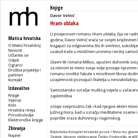
Knjige
Davor Velnić
Hram oblaka
U povijesnom romanu
Hram oblaka
, čija se rad
Matica hrvatska
godina, Davor Velnić vraća se svojim književnim 
O Matici hrvatskoj
tragajući za odgovorima što ih smrtnici, sukobl
Novosti
uzalud traže u mističnim uronima i tvrdoj samoći
Učlanite se
Odjeli
Glavni lik romana Millius, upućeni duhovnik s
Ogranci
za istinom te mimo svoje volje postaje njezinim
Društva prijatelja i
romanu snolike fabule s mnoštvom likova dodiruj
partneri
uzajamnosti pozivajući čitatelja u nesvakidašnju
Kontakt
Izdavaštvo
Samostansko ozračje muškog svijeta u začaranom k
Knjige
zaplotništva
Vijenac
Kolo
ostaje sveprisutno čak i kad njegovi akteri mis
Hrvatska revija
Južnog mora, kad u ozračju meditativne osame i
Prirodoslovlje
poprište sraza duhovnog i nagonskog.
Elektroničke knjige
Zbivanja
Biblioteka Koloplet hrvatske proze / Novi niz, glav
Najave
Zednik, likovno oblikovanje Željko Podoreški, grafi