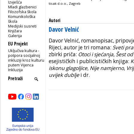
Izvješća
tisak d.o.o., Zagreb
Mladi glazbenici
Filozofska škola
Komunikološka
Autori
škola
Medijski susreti
Davor Velnić
Knjižara
Galerija
Davor Velnić, romanopisac, pripovjed
EU Projekt
Rijeci, autor je tri romana:
Sveti pr
Uključiva kultura -
zbirki priča:
Otoci i sjećanja
,
Šest od
potpora socijalnoj
inkluziji kroz kulturu
esejističkih i publicističkih knjiga:
K
putem Vijenca
iskonu glagoljice
,
Nije namje­rno
,
Vri
Inkluzija
uvijek dublje
i dr.