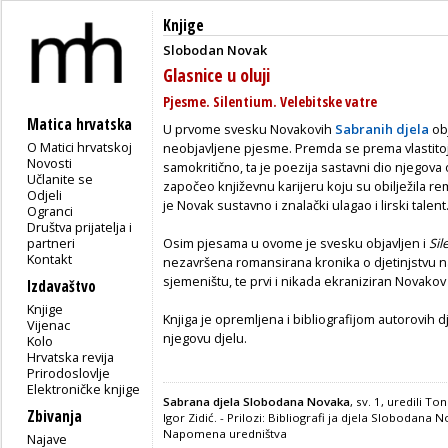
Knjige
Slobodan Novak
Glasnice u oluji
Pjesme. Silentium. Velebitske vatre
Matica hrvatska
U prvome svesku Novakovih
Sabranih djela
obj
O Matici hrvatskoj
neobjavljene pjesme. Premda se prema vlastitoj
Novosti
samokritično, ta je poezija sastavni dio njegova
Učlanite se
započeo književnu karijeru koju su obilježila re
Odjeli
je Novak sustavno i znalački ulagao i lirski talent
Ogranci
Društva prijatelja i
partneri
Osim pjesama u ovome je svesku objavljen i
Sil
Kontakt
nezavršena romansirana kronika o djetinjstvu n
sjemeništu, te prvi i nikada ekraniziran Novakov 
Izdavaštvo
Knjige
Knjiga je opremljena i bibliografijom autorovih d
Vijenac
njegovu djelu.
Kolo
Hrvatska revija
Prirodoslovlje
Elektroničke knjige
Sabrana djela Slobodana Novaka
, sv. 1, uredili T
Zbivanja
Igor Zidić. - Prilozi: Bibliografi ja djela Slobodan
Napomena uredništva
Najave