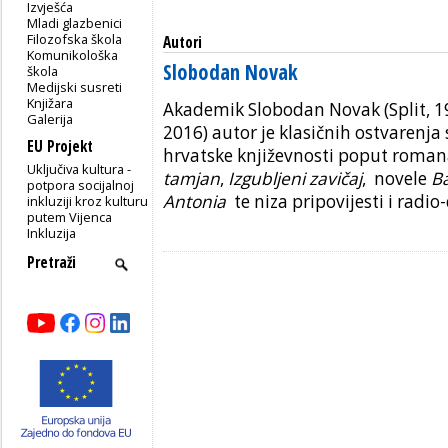
Izvješća
Mladi glazbenici
Filozofska škola
Autori
Komunikološka
Slobodan Novak
škola
Medijski susreti
Knjižara
Akademik Slobodan Novak (Split, 1
Galerija
2016) autor je klasičnih ostvarenj
EU Projekt
hrvatske književnosti poput roma
Uključiva kultura -
tamjan
,
Izgubljeni zavičaj
, novele
B
potpora socijalnoj
Antonia
te niza pripovijesti i radio
inkluziji kroz kulturu
putem Vijenca
Inkluzija