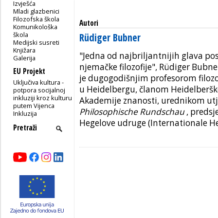
Izvješća
Mladi glazbenici
Filozofska škola
Autori
Komunikološka
škola
Rüdiger Bubner
Medijski susreti
Knjižara
"Jedna od najbriljantnijih glava pos
Galerija
njemačke filozofije", Rüdiger Bubne
EU Projekt
je dugogodišnjim profesorom filozof
Uključiva kultura -
u Heidelbergu, članom Heidelberšk
potpora socijalnoj
inkluziji kroz kulturu
Akademije znanosti, urednikom utj
putem Vijenca
Philosophische Rundschau
, preds
Inkluzija
Hegelove udruge (Internationale He