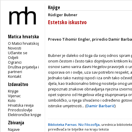
Knjige
Rüdiger Bubner
Estetsko iskustvo
Matica hrvatska
Preveo Tihomir Engler, priredio Damir Barba
O Matici hrvatskoj
Novosti
Učlanite se
Bubner je daleko od toga da svoj odnos spram
Odjeli
onom čestom i često tako dojmljivom kritikom ku
Ogranci
osnovi samo varira davni Hegelov pravorjek o umj
Društva prijatelja i
partneri
osporava on i ovdje, uza sav potrebni respekt, 
Kontakt
Jednako tako nastoji ispod i iza onih tako oče
djela, kao tradicionalno bitnog nositelja onog um
Izdavaštvo
prepoznati znakove obnavljanja njezina izvorn
Knjige
opet svjesno od Hegelova višeg stupnjevanja o
Vijenac
simboličko, u njega shvaćeno i određeno gotovo 
Kolo
Hrvatska revija
istinske umjetnosti... (
Damir Barbarić
)
Prirodoslovlje
Elektroničke knjige
Zbivanja
Biblioteka Parnas. Niz Filozofija
, urednica bibliotek
Najave
priređivača te bilješke na kraju teksta