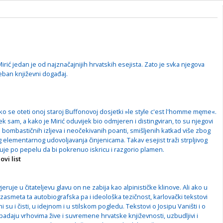
irić jedan je od najznačajnijih hrvatskih esejista. Zato je svka njegova
eban književni događaj.
eško se oteti onoj staroj Buffonovoj dosjetki »le style c'est l'homme męme«.
jek sam, a kako je Mirić oduvijek bio odmjeren i distingviran, to su njegovi
ni bombastičnih izljeva i neočekivanih poanti, smišljenih katkad više zbog
elementarnog udovoljavanja činjenicama. Takav esejist traži strpljivog
 ruje po pepelu da bi pokrenuo iskricu i razgorio plamen.
vi list
jeruje u čitateljevu glavu on ne zabija kao alpinističke klinove. Ali ako u
zasmeta ta autobiografska pa i ideološka tezičnost, karlovački tekstovi
i su i čisti, u idejnom i u stilskom pogledu. Tekstovi o Josipu Vaništi i o
padaju vrhovima žive i suvremene hrvatske književnosti, uzbudljivi i