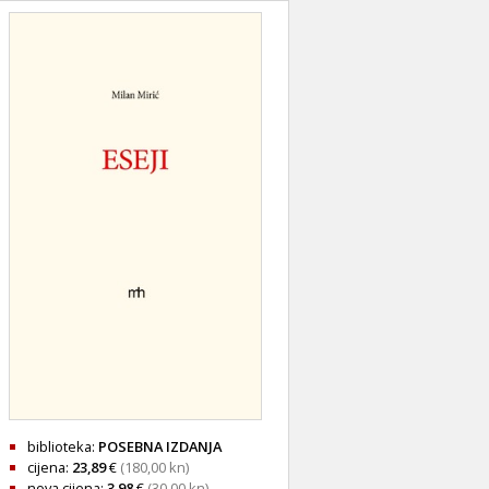
biblioteka:
POSEBNA IZDANJA
cijena:
23,89
€
(180,00 kn)
nova cijena:
3,98
€
(30,00 kn)