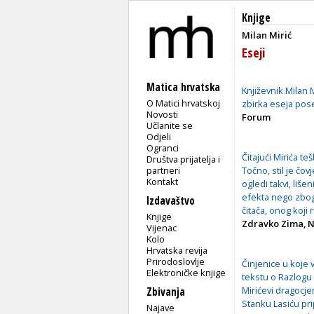
Knjige
Milan Mirić
Eseji
Matica hrvatska
Književnik Milan M
O Matici hrvatskoj
zbirka eseja pos
Novosti
Forum
Učlanite se
Odjeli
Ogranci
Čitajući Mirića t
Društva prijatelja i
partneri
Točno, stil je čov
Kontakt
ogledi takvi, liše
efekta nego zbog 
Izdavaštvo
čitača, onog koji
Knjige
Zdravko Zima, No
Vijenac
Kolo
Hrvatska revija
Prirodoslovlje
Činjenice u koje v
Elektroničke knjige
tekstu o Razlogu 
Mirićevi dragocjen
Zbivanja
Stanku Lasiću pri
Najave