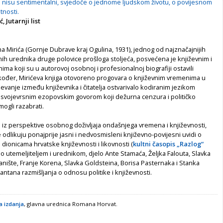
 nisu sentimentalni, svjedoče o jednome ljudskom životu, o povijesnom
tnosti.
, Jutarnji list
na Mirića (Gornje Dubrave kraj Ogulina, 1931), jednog od najznačajnijih
nih urednika druge polovice prošloga stoljeća, posvećena je književnim i
ma koji su u autorovoj osobnoj i profesionalnoj biografiji ostavili
akođer, Mirićeva knjiga otovoreno progovara o književnim vremenima u
evanje između književnika i čitatelja ostvarivalo kodiranim jezikom
, svojevrsnim ezopovskim govorom koji dežurna cenzura i političko
ogli razabrati.
 iz perspektive osobnog doživljaja ondašnjega vremena i književnosti,
 odlikuju ponajprije jasni i nedvosmisleni književno-povijesni uvidi o
dionicama hrvatske književnosti i likovnosti (
kultni časopis „Razlog“
io utemeljiteljem i urednikom, djelo Ante Stamaća, Željka Falouta, Slavka
Vanište, Franje Korena, Slavka Goldsteina, Borisa Pasternaka i Stanka
igantana razmišljanja o odnosu politike i književnosti.
 izdanja
, glavna urednica Romana Horvat.