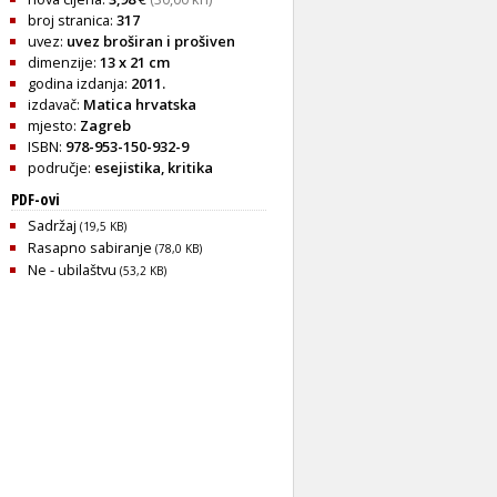
broj stranica:
317
uvez:
uvez broširan i prošiven
dimenzije:
13 x 21 cm
godina izdanja:
2011.
izdavač:
Matica hrvatska
mjesto:
Zagreb
ISBN:
978-953-150-932-9
područje:
esejistika
,
kritika
PDF-ovi
Sadržaj
(19,5 KB)
Rasapno sabiranje
(78,0 KB)
Ne - ubilaštvu
(53,2 KB)