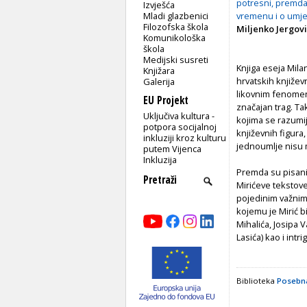
potresni, premda
Izvješća
Mladi glazbenici
vremenu i o umje
Filozofska škola
Miljenko Jergović
Komunikološka
škola
Medijski susreti
Knjiga eseja Mila
Knjižara
hrvatskih književ
Galerija
likovnim fenomeni
EU Projekt
značajan trag. T
Uključiva kultura -
kojima se razumij
potpora socijalnoj
književnih figura
inkluziji kroz kulturu
jednoumlje nisu m
putem Vijenca
Inkluzija
Premda su pisani
Mirićeve tekstove
pojedinim važnim 
kojemu je Mirić b
Mihalića, Josipa 
Lasića) kao i intr
Biblioteka
Posebna