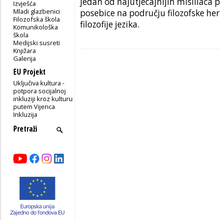
jedan od najutjecajnijih mislilaca p
Izvješća
Mladi glazbenici
posebice na području filozofske he
Filozofska škola
filozofije jezika.
Komunikološka
škola
Medijski susreti
Knjižara
Galerija
EU Projekt
Uključiva kultura -
potpora socijalnoj
inkluziji kroz kulturu
putem Vijenca
Inkluzija