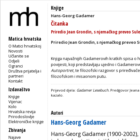
Knjige
Hans-Georg Gadamer
Čitanka
Priredio Jean Grondin, s njemačkog preveo Sul
Matica hrvatska
Priredio Jean Grondin, s njemačkog preveo 
O Matici hrvatskoj
Novosti
Učlanite se
Knjiga najvažnijih Gadamerovih kratkih spisa o her
Odjeli
povijesti, koji predstavljaju ujedno i Gadamero
Ogranci
Autoportret
, te filozofski razgovor s priređiv
Društva prijatelja i
partneri
filozofskom i misaonom putu.
Kontakt
Izdavaštvo
Prijevod djela:
Gadamer Lesebuch.
Predgovor Jeana
kazalo.
Knjige
Vijenac
Kolo
Hrvatska revija
Autori
Prirodoslovlje
Hans-Georg Gadamer
Elektroničke knjige
Zbivanja
Hans-Georg Gadamer (1900-2002), n
Najave