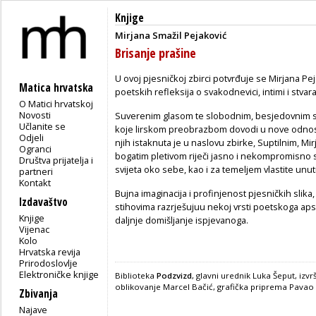
Knjige
Mirjana Smažil Pejaković
Brisanje prašine
U ovoj pjesničkoj zbirci potvrđuje se Mirjana Pe
Matica hrvatska
poetskih refleksija o svakodnevici, intimi i stvar
O Matici hrvatskoj
Novosti
Suverenim glasom te slobodnim, besjedovnim sti
Učlanite se
koje lirskom preobrazbom dovodi u nove odnose
Odjeli
njih istaknuta je u naslovu zbirke, Suptilnim, Mi
Ogranci
bogatim pletivom riječi jasno i nekompromisno s
Društva prijatelja i
svijeta oko sebe, kao i za temeljem vlastite unut
partneri
Kontakt
Bujna imaginacija i profinjenost pjesničkih slika,
Izdavaštvo
stihovima razrješujuu nekoj vrsti poetskoga apsur
Knjige
daljnje domišljanje ispjevanoga.
Vijenac
Kolo
Hrvatska revija
Prirodoslovlje
Elektroničke knjige
Biblioteka
Podzvizd
, glavni urednik Luka Šeput, izv
oblikovanje Marcel Bačić, grafička priprema Pavao
Zbivanja
Najave