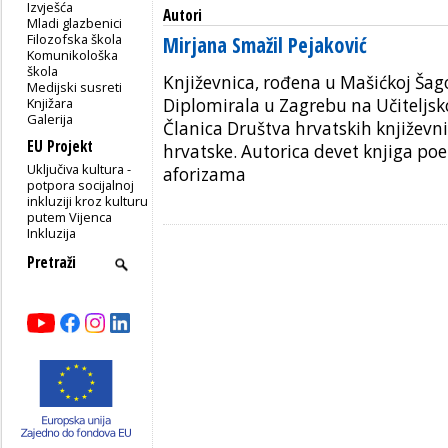
Izvješća
Autori
Mladi glazbenici
Filozofska škola
Mirjana Smažil Pejaković
Komunikološka
škola
Književnica, rođena u Mašićkoj Šag
Medijski susreti
Knjižara
Diplomirala u Zagrebu na Učiteljsk
Galerija
Članica Društva hrvatskih književni
EU Projekt
hrvatske. Autorica devet knjiga poez
Uključiva kultura -
aforizama
potpora socijalnoj
inkluziji kroz kulturu
putem Vijenca
Inkluzija