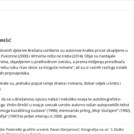
a
BREŠIĆ
abranih djela
Ive Brešana uvrštene su autorove kratke proze skupljene u
:
Pukotine
(2000) i
Mrtvima ništa ne treba
(2014). Obje su nastajale
nima, objavljenim u prethodnom svesku, a prema mišljenju priređivača
 neku ruku i kao skice za moguće romane“, ali su iz raznih razloga ostale
jih pripovijedaka.
male su, jednako poput ranije drama i romana, dobar odjek u kritici i
.
 da se u Brešanovu opusu nalazi i nekoliko eseja te autobiografsko-
a. Vinko Brešić u ovaj je svezak uvrstio autorov važan autopoetički tekst
oga kazališnog sustava“ (1996), memoarski prilog „Moji ‘slučajevi’“ (1992),
ija“ (1997) te jedan intervju iz 2000. godine.
ljko Podoreški;
grafički urednik
Pavao Damjanović; f
otografija na str. 5
Duško