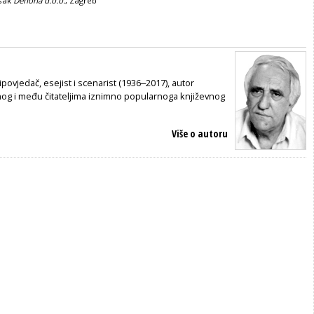
isak
Denona d.o.o.
, Zagreb
ipovjedač, esejist i scenarist (1936‒2017), autor
nog i među čitateljima iznimno popularnoga književnog
Više o autoru