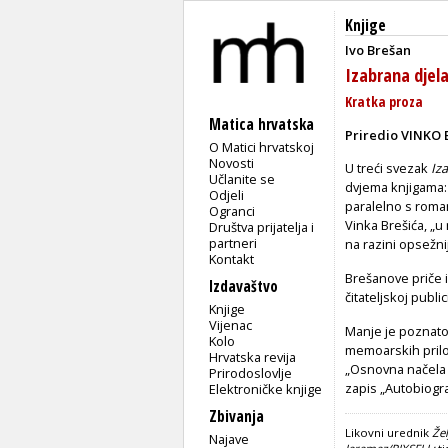
Knjige
Ivo Brešan
Izabrana djel
Kratka proza
Matica hrvatska
Priredio VINKO 
O Matici hrvatskoj
Novosti
U treći svezak
Iz
Učlanite se
dvjema knjigama
Odjeli
paralelno s roma
Ogranci
Vinka Brešića, „u
Društva prijatelja i
partneri
na razini opsežni
Kontakt
Brešanove priče i
Izdavaštvo
čitateljskoj publici
Knjige
Vijenac
Manje je poznato
Kolo
memoarskih prilog
Hrvatska revija
„Osnovna načela m
Prirodoslovlje
zapis „Autobiograf
Elektroničke knjige
Zbivanja
Likovni urednik
Že
Najave