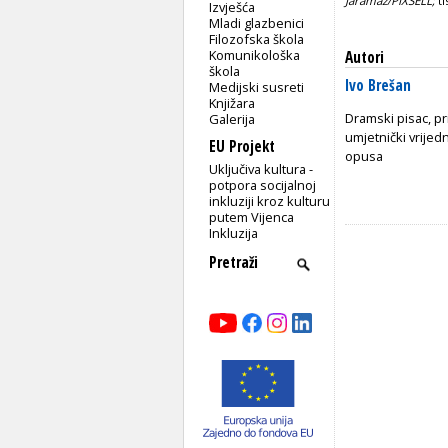
Jaramaz/PIXSELL;
t
Izvješća
Mladi glazbenici
Filozofska škola
Komunikološka
Autori
škola
Ivo Brešan
Medijski susreti
Knjižara
Dramski pisac, pr
Galerija
umjetnički vrijed
EU Projekt
opusa
Uključiva kultura -
potpora socijalnoj
inkluziji kroz kulturu
putem Vijenca
Inkluzija