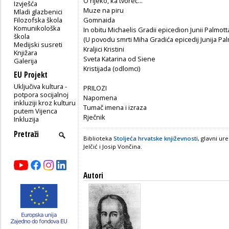
O rijeko, kâ tvoreć...
Izvješća
Muze na piru
Mladi glazbenici
Filozofska škola
Gomnaida
Komunikološka
In obitu Michaelis Gradii epicedion Junii Palmot
škola
(U povodu smrti Miha Gradića epicedij Junija Pal
Medijski susreti
Kraljici Kristini
Knjižara
Sveta Katarina od Siene
Galerija
Kristijada (odlomci)
EU Projekt
Uključiva kultura -
PRILOZI
potpora socijalnoj
Napomena
inkluziji kroz kulturu
Tumač imena i izraza
putem Vijenca
Rječnik
Inkluzija
Biblioteka
Stoljeća hrvatske književnosti
, glavni ur
Jelčić i Josip Vončina.
Autori