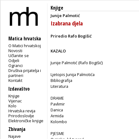
Knjige
Junije Palmotić
Izabrana djela
Priredio Rafo Bogišić
Matica hrvatska
O Matici hrvatskoj
Novosti
KAZALO
Učlanite se
Odjeli
Junije Palmotić (Rafo Bogišić)
Ogranci
Društva prijatelja i
Ljetopis Junija Palmotića
partneri
Kontakt
Bibliografija
Literatura
Izdavaštvo
Knjige
DRAME
Vijenac
Pavlimir
Kolo
Danica
Hrvatska revija
Prirodoslovlje
Armida
Elektroničke knjige
Kolombo
Zbivanja
PJESME
Najave