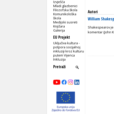
Izvješća
Mladi glazbenici
Filozofska škola
Autori
Komunikološka
škola
William Shakes
Medijski susreti
Knjižara
Shakespearov je ž
Galerija
komentar (John Ke
EU Projekt
Uključiva kultura -
potpora socijalnoj
inkluziji kroz kulturu
putem Vijenca
Inkluzija