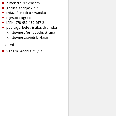
dimenzije:
12 x 18 cm
godina izdanja:
2012.
izdavač:
Matica hrvatska
mjesto:
Zagreb;
ISBN:
978-953-150-957-2
područje:
beletristika
,
dramska
književnost (prijevodi)
,
strana
književnost
,
svjetski klasici
PDF-ovi
Venera i Adonis
(425,0 KB)