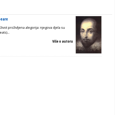
peare
ivot proživljena alegorija: njegova djela su
ats)...
Više o autoru