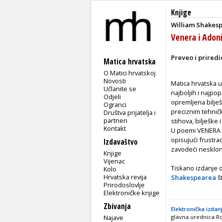
Knjige
William Shakes
Venera i Adon
Preveo i prired
Matica hrvatska
O Matici hrvatskoj
Novosti
Matica hrvatska 
Učlanite se
najboljih i najpo
Odjeli
opremljena bilješ
Ogranci
preciznim tehnič
Društva prijatelja i
partneri
stihova, bilješke 
Kontakt
U poemi VENERA I
opisujući frustra
Izdavaštvo
zavodeći nesklona
Knjige
Vijenac
Tiskano izdanje 
Kolo
Hrvatska revija
Shakespearea
št
Prirodoslovlje
Elektroničke knjige
Zbivanja
Elektronička izdanj
Najave
glavna urednica Ro