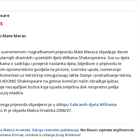
peare
is
io Mate Maras
u suvremenom i nagrađivanom prijevodu Mate Marasa objavljuje deset
pularnijih dramskih i poetskih djela Williama Shakespearea. Sva su djela
kama o sadržaju i povijesti nastanka djela, bilješkom o prijevodu te
kim opisima teksta (podjela na prizore, scenske upute, numeracija
i komentari uz tekst) koji omogućavaju lakše čitanje i pretraživanje teksta.
 ADONIS Shakespeare na gotovo komičan način obrađuje ljubav,
cije nezajažljive božice koja ispada smiješna dok nespretno petlja
 joj mladića.
ovoga prijevoda objavljeno je u sklopu
Sabranih djela Williama
o ih je objavila Matica hrvatska 2006/07.
a Matice hrvatske. Edicija redovitih publikacija
,
Niz Klasici svjetske književnosti
,
mana Horvat, urednik e-izdanja Josip Brleković