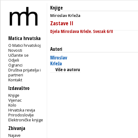
Knjige
Miroslav Krleža
Zastave II
Djela Miroslava Krleže. Svezak 6/II
Matica hrvatska
O Matici hrvatskoj
Autori
Novosti
Učlanite se
Miroslav
Odjeli
Krleža
Ogranci
Više o autoru
Društva prijatelja i
partneri
Kontakt
Izdavaštvo
Knjige
Vijenac
Kolo
Hrvatska revija
Prirodoslovlje
Elektroničke knjige
Zbivanja
Najave