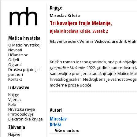
Knjige
Miroslav Krleža
Tri kavaljera frajle Melanije,
Djela Miroslava Krleže. Svezak 2
Matica hrvatska
Glavni urednik Velimir Visković, urednik Vlah
O Matici hrvatskoj
Novosti
Učlanite se
Odjeli
Krležin roman iz ranog perioda, prvi put objav
Ogranci
gospođice Melanije
, 1922. godine kao redovno i
Društva prijatelja i
samovoljno promjenio tadašnji tajnik Matice Maks
partneri
Kontakt
hrvatskog jezika". Nedvojbena je važnost ovoga 
moderne proze uopće..
Izdavaštvo
Knjige
Vijenac
Kolo
Hrvatska revija
Autori
Prirodoslovlje
Miroslav
Elektroničke knjige
Krleža
Zbivanja
Više o autoru
Najave