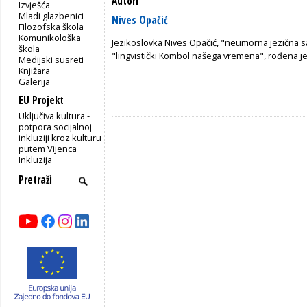
Autori
Izvješća
Mladi glazbenici
Nives Opačić
Filozofska škola
Komunikološka
Jezikoslovka Nives Opačić, "neumorna jezična s
škola
"lingvistički Kombol našega vremena", rođena je
Medijski susreti
Knjižara
Galerija
EU Projekt
Uključiva kultura -
potpora socijalnoj
inkluziji kroz kulturu
putem Vijenca
Inkluzija