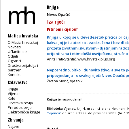
Knjige
Nives Opačić
Iza riječi
Prtinom i cijelcem
Matica hrvatska
Knjiga u kojoj se u devedesetak pričica pričaj
O Matici hrvatskoj
kakva joj je i autorica
- zaokru
žena i bez dlak
Novosti
prožeta životnim iskustvom
- djetinjom rado
Učlanite se
orijentirana i etimološki osviještena, stručno 
Odjeli
Anita Peti-Stantić, www.hrvatskiplus.org
Ogranci
Društva prijatelja i
partneri
Neposredno, pitko i duhovito štivo, a sve to p
Kontakt
pripovjedanja
- o svakoj rije
či Nives Opačić pr
Živana Morić, Vjesnik
Izdavaštvo
Knjige
Vijenac
Kolo
Knjiga je rasprodana!
Hrvatska revija
Prirodoslovlje
Biblioteka Vijenac
, knj. 4, urednici Jelena Hekman i 
Elektroničke knjige
"
Vijencu
"
od srpnja 1999. do prosinca 2003. (br. 13
Zbivanja
Najave